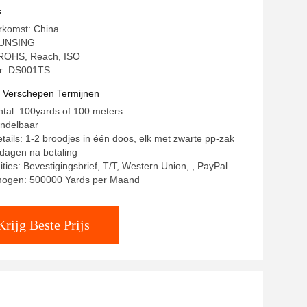
lyester
s
rkomst: China
TUNSING
: ROHS, Reach, ISO
r: DS001TS
t Verschepen Termijnen
ntal: 100yards of 100 meters
andelbaar
tails: 1-2 broodjes in één doos, elk met zwarte pp-zak
 dagen na betaling
ties: Bevestigingsbrief, T/T, Western Union, , PayPal
mogen: 500000 Yards per Maand
Krijg Beste Prijs