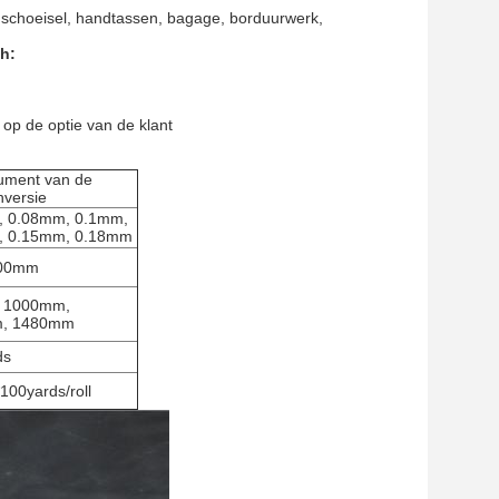
 schoeisel, handtassen, bagage, borduurwerk,
h:
 op de optie van de klant
ument van de
nversie
, 0.08mm, 0.1mm,
, 0.15mm, 0.18mm
00mm
 1000mm,
, 1480mm
ds
00yards/roll