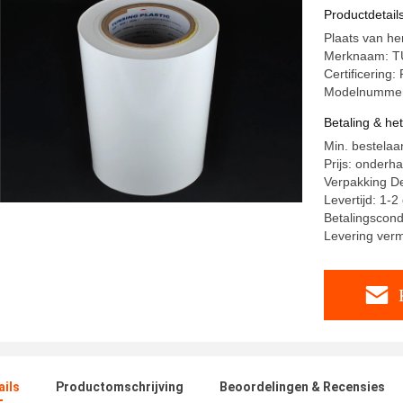
Stoffenpo
Productdetail
Plaats van he
Merknaam: 
Certificering
Modelnumme
Betaling & he
Min. bestelaa
Prijs: onderh
Verpakking De
Levertijd: 1-2
Betalingscondi
Levering ver
ails
Productomschrijving
Beoordelingen & Recensies