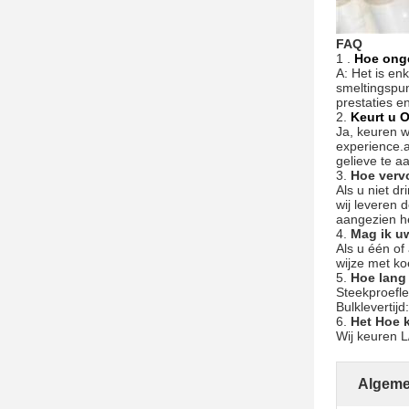
FAQ
1 .
Hoe onge
A: Het is en
smeltingspun
prestaties e
2.
Keurt u 
Ja, keuren w
experience.a
gelieve te a
3.
Hoe verv
Als u niet d
wij leveren 
aangezien he
4.
Mag ik u
Als u één of
wijze met ko
5.
Hoe lang 
Steekproefle
Bulklevertij
6.
Het Hoe k
Wij keuren L
Algeme