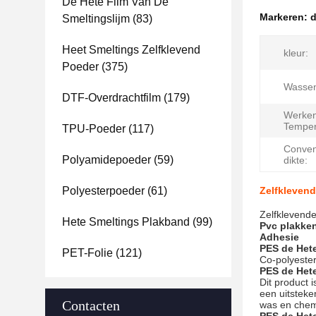
De Hete Film Van De
Markeren:
d
Smeltingslijm
(83)
Heet Smeltings Zelfklevend
kleur:
Poeder
(375)
Wasse
DTF-Overdrachtfilm
(179)
Werke
Temper
TPU-Poeder
(117)
Conven
Polyamidepoeder
(59)
dikte:
Polyesterpoeder
(61)
Zelfklevend
Zelfklevende
Hete Smeltings Plakband
(99)
Pvc plakken
Adhesie
PES de Het
PET-Folie
(121)
Co-polyeste
PES de Hete
Dit product 
een uitsteke
Contacten
was en chem