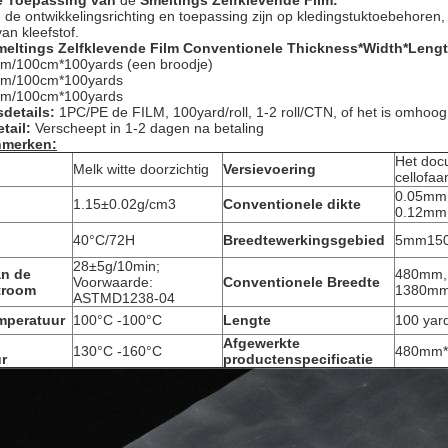
e
Toepassing
van
de
Smeltings Zelfklevende Film
:
e ontwikkelingsrichting en toepassing zijn op kledingstuktoebehoren,
n kleefstof.
meltings Zelfklevende Film
Conventionele Thickness*Width*Lengt
m/100cm*100yards (een broodje)
m/100cm*100yards
m/100cm*100yards
details:
1PC/PE de FILM, 100yard/roll, 1-2 roll/CTN, of het is omhoog
tail:
Verscheept in 1-2 dagen na betaling
nmerken:
Het doc
Melk witte doorzichtig
Versievoering
cellofaa
0.05mm
1.15±0.02g/cm3
Conventionele dikte
0.12mm
40°C/72H
Breedtewerkingsgebied
5mm15
28±5g/10min;
an de
480mm,
Voorwaarde:
Conventionele Breedte
troom
1380mm
ASTMD1238-04
mperatuur
100°C -100°C
Lengte
100 yar
Afgewerkte
130°C -160°C
480mm*1
r
productenspecificatie