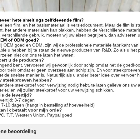
veer hete smeltings zelfklevende film?
kel een film, en het basismateriaal is versiedocument. Maar de film is s
t, het andere materialen kan plakken, hebben de Verschillende materia
n verschillende gebruik, moeten wij uw eisen begrijpen, dan adviseren u
OEM of ODM goed?
ij OEM goed en ODM, zijn wij de professionele materiële fabrikant van
ble u hebben bij te staan de nieuwe producten van R&D. Zo als u het 
arzelen niet om ons te laten het weten.
oert u de producten?
ringend bent, vervoeren wij gewoonlijk door schip omdat het de goedko
door trein omdat er geen overzees aan schip zijn. En voor steekproeven
t de snelste manier is. Natuurlijk als u ander beter idee over vervoer h
w steekproeven hebben?
 andere steekproef voor verwijzing nodig hebt, te laten gelieve ons uw 
erier, en wij zullen steekproef voor uw verwijzing schikken.
is de levertijd?
vertijd: 3-7 dagen
d: 7-10 dagen (hangt in bestelling af hoeveelheid)
an ik betaalt voor mijn orde?
/C, T/T, Western Union, Paypal goed
ne beoordeling