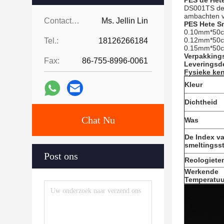
PES de Het
DS001TS de d
ambachten va
Contacten:
Ms. Jellin Lin
PES Hete S
0.10mm*50c
0.12mm*50c
Tel.:
18126266184
0.15mm*50c
Verpakkings
Fax:
86-755-8996-0061
Leveringsde
Fysieke ke
Kleur
Dichtheid
Chat Nu
Was
De Index v
smeltingss
Post ons
Reologiete
Werkende
Temperatuu