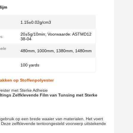
lijm
1.15±0.02g/cm3
20±5g/10min; Voorwaarde: ASTMD12
s:
38-04
ele
480mm, 1000mm, 1380mm, 1480mm
100 yards
lakken op Stoffenpolyester
yester met Sterke Adhesie
ltings Zelfklevende Film van Tunsing met Sterke
 gebruik op een brede waaier van materialen. Het voert
it Deze zelfklevende tentoongesteld voorwerp uitstekende