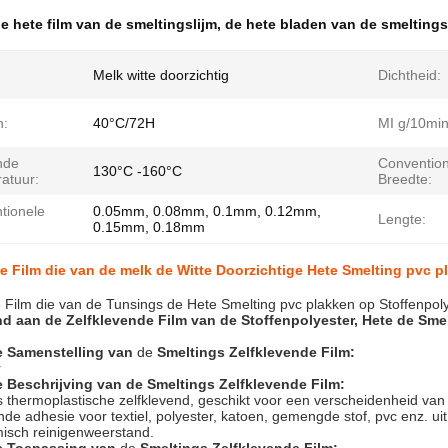
e hete film van de smeltingslijm
,
de hete bladen van de smeltings
Melk witte doorzichtig
Dichtheid:
n:
40°C/72H
MI g/10min
nde
Convention
130°C -160°C
atuur:
Breedte:
tionele
0.05mm, 0.08mm, 0.1mm, 0.12mm,
Lengte:
0.15mm, 0.18mm
e Film die van de melk de Witte Doorzichtige Hete Smelting pvc p
 Film die van de Tunsings de Hete Smelting pvc plakken op Stoffenpol
d aan de Zelfklevende Film van de Stoffenpolyester, Hete de Sme
e
Samenstelling
van
de
Smeltings Zelfklevende Film
:
r
 Beschrijving van de Smeltings Zelfklevende Film:
is thermoplastische zelfklevend, geschikt voor een verscheidenheid van
nde adhesie voor textiel, polyester, katoen, gemengde stof, pvc enz. u
isch reinigenweerstand.