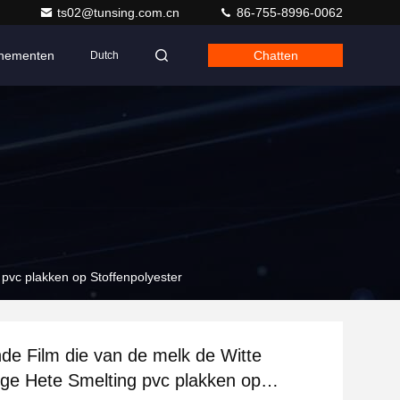
ts02@tunsing.com.cn
86-755-8996-0062
nementen
Chatten
Dutch
 pvc plakken op Stoffenpolyester
nde Film die van de melk de Witte
ige Hete Smelting pvc plakken op