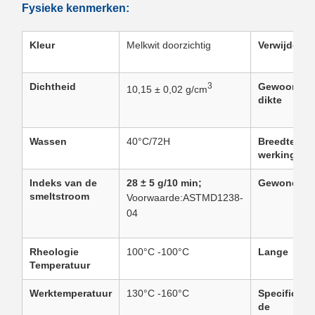
Fysieke kenmerken:
Kleur
Melkwit doorzichtig
Verwijdering
Dichtheid
3
Gewoonlijk
10,15 ± 0,02 g/cm
dikte
Wassen
40°C/72H
Breedte van
werkingssf
Indeks van de
28 ± 5 g/10 min;
Gewone bre
smeltstroom
Voorwaarde:ASTMD1238-
04
Rheologie
100°C -100°C
Lange
Temperatuur
Werktemperatuur
130°C -160°C
Specificati
de