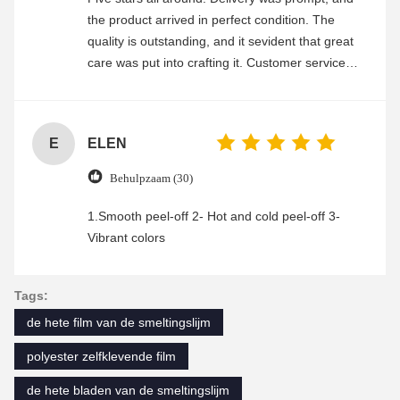
the product arrived in perfect condition. The
quality is outstanding, and it sevident that great
care was put into crafting it. Customer service
was friendly and efficient, ensuring a smooth and
enjoyable shopping experience.
E
ELEN
Behulpzaam (30)
1.Smooth peel-off 2- Hot and cold peel-off 3-
Vibrant colors
Tags:
de hete film van de smeltingslijm
polyester zelfklevende film
de hete bladen van de smeltingslijm