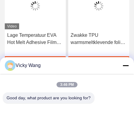
Video
Lage Temperatuur EVA
Zwakke TPU
Hot Melt Adhesive Film
warmsmeltklevende folie
voor het Plakken van
voor stoffen
Metaal en Stof
Krijg Beste Prijs
Krijg Beste Prijs
Vicky Wang
3:46 PM
Good day, what product are you looking for?
Shenzhen Tunsing Plastic Products Co., Ltd.
ts02@tunsing.com.cn
86-755-8996-0062