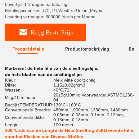
Levertijd: 1-2 dagen na betaling
Betalingscondities: L/C,T/T,Western Union,,Paypal
Levering vermogen: 500000 Yards per Maand
Krijg Beste Prijs
Productdetails
Productomschrijving
Beoo
R
Markeren:
de hete film van de smeltingslijm
,
de hete bladen van de smeltingslijm
Kleur:
Melk witte doorzichtig
Dikte:
1.15±0.02g/cm3
Wassen:
40°C/72H
20±5g/10min; Voorwaarde: ASTMD1238-
Mi g/10 minuten:
04
BedrijfsTEMPERATUUR:
130°C -160°C
Conventionele Breedte:
480mm, 1000mm, 1380mm, 1480mm
0.05mm, 0.08mm, 0.1mm, 0.12mm,
Conventionele dikte:
0.15mm, 0.18mm
Lengte:
100 meter
100 Yards van de Lengte de Hete Smelting Zelfklevende Film
voor het Plakken van Diverse Stoffen