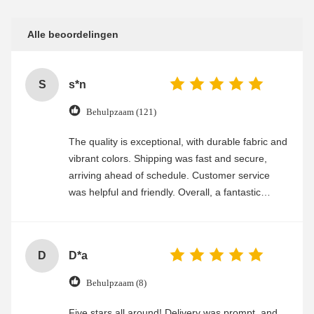
Alle beoordelingen
S
s*n
Behulpzaam (121)
The quality is exceptional, with durable fabric and
vibrant colors. Shipping was fast and secure,
arriving ahead of schedule. Customer service
was helpful and friendly. Overall, a fantastic
experience
D
D*a
Behulpzaam (8)
Five stars all around! Delivery was prompt, and