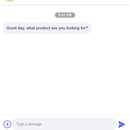
9:01 PM
Good day, what product are you looking for?
Shenzhen Tunsing Plastic Products Co., Ltd.
ts02@tunsing.com.cn
86-755-8996-0062
Tunsings Industriezone, het dorp van Nr 28 Xiatian,
Longtian-straat, Pingshan-District, Shenzhen-Stad, de
Provincie van Guangdong, China
De Goede Kwaliteit van China Hete Smeltings Zelfklevende
Film Leverancier. Copyright © 2018-2026 Shenzhen Tunsing
Plastic Products Co., Ltd. . Alle rechten voorbehoudena.