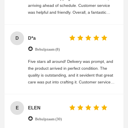
arriving ahead of schedule. Customer service
was helpful and friendly. Overall, a fantastic
experience
D
D*a
Behulpzaam (8)
Five stars all around! Delivery was prompt, and
the product arrived in perfect condition. The
quality is outstanding, and it sevident that great
care was put into crafting it. Customer service
was friendly and efficient, ensuring a smooth and
enjoyable shopping experience.
E
ELEN
Behulpzaam (30)