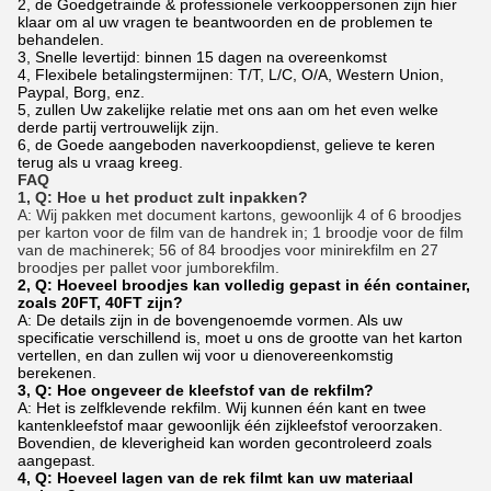
2, de Goedgetrainde & professionele verkooppersonen zijn hier
klaar om al uw vragen te beantwoorden en de problemen te
behandelen.
3, Snelle levertijd: binnen 15 dagen na overeenkomst
4, Flexibele betalingstermijnen: T/T, L/C, O/A, Western Union,
Paypal, Borg, enz.
5, zullen Uw zakelijke relatie met ons aan om het even welke
derde partij vertrouwelijk zijn.
6, de Goede aangeboden naverkoopdienst, gelieve te keren
terug als u vraag kreeg.
FAQ
1, Q: Hoe u het product zult inpakken?
A: Wij pakken met document kartons, gewoonlijk 4 of 6 broodjes
per karton voor de film van de handrek in; 1 broodje voor de film
van de machinerek; 56 of 84 broodjes voor minirekfilm en 27
broodjes per pallet voor jumborekfilm.
2, Q: Hoeveel broodjes kan volledig gepast in één container,
zoals 20FT, 40FT zijn?
A: De details zijn in de bovengenoemde vormen. Als uw
specificatie verschillend is, moet u ons de grootte van het karton
vertellen, en dan zullen wij voor u dienovereenkomstig
berekenen.
3, Q: Hoe ongeveer de kleefstof van de rekfilm?
A: Het is zelfklevende rekfilm. Wij kunnen één kant en twee
kantenkleefstof maar gewoonlijk één zijkleefstof veroorzaken.
Bovendien, de kleverigheid kan worden gecontroleerd zoals
aangepast.
4, Q: Hoeveel lagen van de rek filmt kan uw materiaal