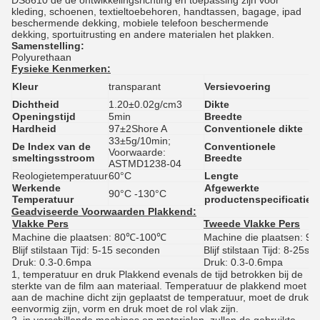
DS8610 de de ontwikkelingsrichting en toepassing zijn voor
kleding, schoenen, textieltoebehoren, handtassen, bagage, ipad
beschermende dekking, mobiele telefoon beschermende
dekking, sportuitrusting en andere materialen het plakken.
Samenstelling:
Polyurethaan
Fysieke Kenmerken:
H
Kleur
transparant
Versievoering
c
Dichtheid
1.20
±0.02g/cm3
Dikte
0
Openingstijd
5min
Breedte
5
Hardheid
97±2Shore A
Conventionele dikte
0
33±5g/10min;
De Index van de
Conventionele
Voorwaarde:
1
smeltingsstroom
Breedte
ASTMD1238-04
Reologie
temperatuur
60
°C
Lengte
1
Werkende
Afgewerkte
90°C -130°C
1
Temperatuur
productenspecificatie
Geadviseerde Voorwaarden Plakkend:
Vlakke Pers
Tweede Vlakke Pers
Machine die plaatsen: 80℃-100℃
Machine die plaatsen: 
Blijf stilstaan Tijd: 5-15 seconden
Blijf stilstaan Tijd: 8-25s
Druk: 0.3-0.6mpa
Druk: 0.3-0.6mpa
1, temperatuur en druk Plakkend evenals de tijd betrokken bij de
sterkte van de film aan materiaal. Temperatuur de plakkend moet
aan de machine dicht zijn geplaatst de temperatuur, moet de druk
eenvormig zijn, vorm en druk moet de rol vlak zijn.