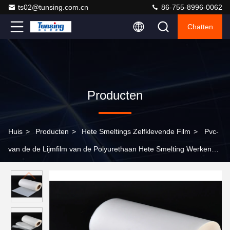
ts02@tunsing.com.cn
86-755-8996-0062
Chatten
Producten
Huis
>
Producten
>
Hete Smeltings Zelfklevende Film
>
Pvc-
van de de Lijmfilm van de Polyurethaan Hete Smelting Werkende
Temperatuur 90 °C -130 °C