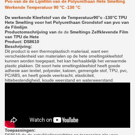
Pvc-van de de Lijmfilm van de Polyurethaan Hete Smelting
Werkende Temperatuur 90 °C -130 °C
De werkende Kleefstof van de Temperatuur90°c -130°C TPU
Hete Smelting voor het Polyurethaan Grondstof van pvc van
de Filmlijm
Productomschrijving
van
de de
Smeltings Zelfklevende Film
van TPU
de
Hete
Product: DS8610
Beschrijving:
Dit product is een thermoplastisch materiaal, want een
verscheidenheid van materialen op de hete smeltingskleefstof
kunnen worden toegepast, het kan herhaaldelijk het verwarmde
plastic plakken. Dit soort hete smeltingskleefstof heeft goede
adhesie aan textiel, polyester, katoen, gemengde stof, TPU, pvc,
PC/ABS, en heeft goede veerkracht, elasticiteit,
hittebestendigheid, koude weerstand en waterweerstand.
Toepassingen: