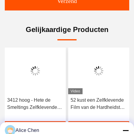
Verzend
Gelijkaardige Producten
Video
3412 hoog - Hete de
52 kust een Zelfklevende
Smeltings Zelfklevende
Film van de Hardheidstpu
Film van het kwaliteits
Hete Smelting voor
Elastische Polyurethaan
Naadloos Ondergoed
Krijg Beste Prijs
Krijg Beste Prijs
Alice Chen