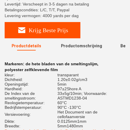
Levertijd: Verscheept in 3-5 dagen na betaling
Betalingscondities: L/C, T/T, Paypal
Levering vermogen: 4000 yards per dag
Krijg Beste Prijs
Productdetails
Productomschrijving
Beoo
R
Markeren:
de hete bladen van de smeltingslijm
,
polyester zelfklevende film
kleur:
transparant
Dichtheid:
1.20±0.02g/cm3
Openingstijd:
5min
Hardheid:
97±2Shore A
De Index van de
33±5g/10min; Voorwaarde:
smeltingsstroom:
ASTMD1238-04
Reologietemperatuur:
60°C
Bedrijfstemperatuur:
90°C -130°C
Het Document van de
Versievoering:
cellofaanversie
Dikte:
0.0125mm1mm
Breedte:
5mm1480mm