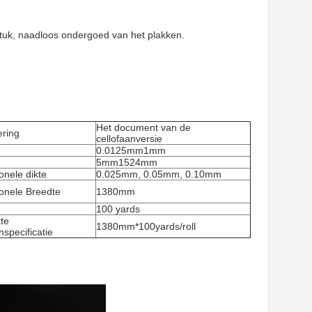
stuk, naadloos ondergoed van het plakken.
Het document van de
ering
cellofaanversie
0.0125mm1mm
5mm1524mm
onele dikte
0.025mm, 0.05mm, 0.10mm
onele Breedte
1380mm
100 yards
te
1380mm*100yards/roll
specificatie