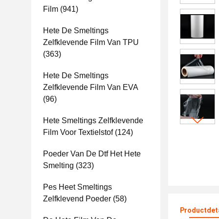
Film
(941)
Hete De Smeltings
Zelfklevende Film Van TPU
(363)
Hete De Smeltings
Zelfklevende Film Van EVA
(96)
Hete Smeltings Zelfklevende
Film Voor Textielstof
(124)
Poeder Van De Dtf Het Hete
Smelting
(323)
Pes Heet Smeltings
Zelfklevend Poeder
(58)
Productdet