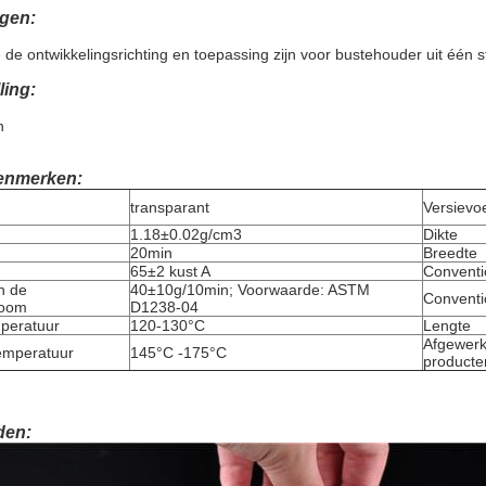
gen:
e ontwikkelingsrichting en toepassing zijn voor bustehouder uit één 
ling:
n
enmerken:
transparant
Versievo
1.18±0.02g/cm3
Dikte
20min
Breedte
65±2 kust A
Conventi
n de
40±10g/10min; Voorwaarde: ASTM
Conventi
room
D1238-04
peratuur
120-130°C
Lengte
Afgewerk
emperatuur
145°C -175°C
producten
den: