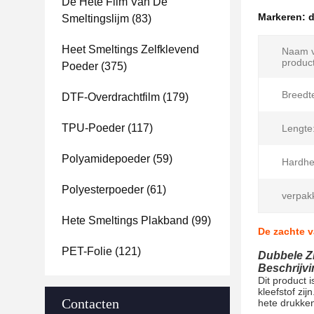
De Hete Film Van De
Markeren:
d
Smeltingslijm
(83)
Heet Smeltings Zelfklevend
Naam v
product
Poeder
(375)
Breedt
DTF-Overdrachtfilm
(179)
TPU-Poeder
(117)
Lengte
Polyamidepoeder
(59)
Hardhe
Polyesterpoeder
(61)
verpak
Hete Smeltings Plakband
(99)
De zachte 
PET-Folie
(121)
Dubbele Z
Beschrijvi
Dit product 
kleefstof zi
Contacten
hete drukken