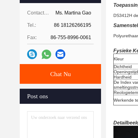
Toepassin
Contacten:
Ms. Martina Gao
DS3412H de d
Tel.:
86 18126266195
Samenstel
Polyurethaa
Fax:
86-755-8996-0061
Fysieke K
Kleur
Dichtheid
Openingstijd
Chat Nu
Hardheid
De Index va
smeltingsst
Reologietem
Post ons
Werkende t
Detailbeel