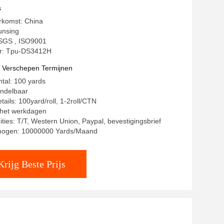
ed Maken
s
rkomst: China
unsing
: SGS , ISO9001
: Tpu-DS3412H
t Verschepen Termijnen
ntal: 100 yards
andelbaar
ails: 100yard/roll, 1-2roll/CTN
8 het werkdagen
ities: T/T, Western Union, Paypal, bevestigingsbrief
mogen: 10000000 Yards/Maand
Krijg Beste Prijs