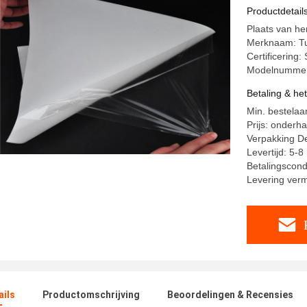
Ondergo
Productdetail
Plaats van he
Merknaam: T
Certificering
Modelnummer
Betaling & he
Min. bestelaa
Prijs: onderh
Verpakking Det
Levertijd: 5-
Betalingscond
Levering ver
ails
Productomschrijving
Beoordelingen & Recensies