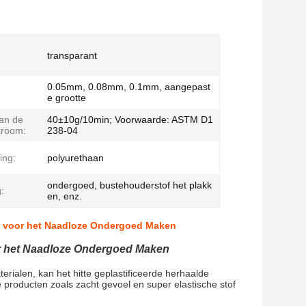
transparant
0.05mm, 0.08mm, 0.1mm, aangepast
e grootte
an de
40±10g/10min; Voorwaarde: ASTM D1
troom:
238-04
ing:
polyurethaan
ondergoed, bustehouderstof het plakk
:
en, enz.
nt voor het Naadloze Ondergoed Maken
or het Naadloze Ondergoed Maken
erialen, kan het hitte geplastificeerde herhaalde
e producten zoals zacht gevoel en super elastische stof