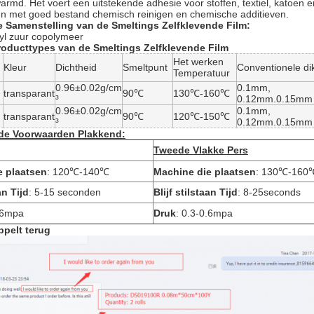
rmd. Het voert een uitstekende adhesie voor stoffen, textiel, katoen en
en met goed bestand chemisch reinigen en chemische additieven.
 Samenstelling van de Smeltings Zelfklevende Film:
yl zuur copolymeer
oducttypes van de Smeltings Zelfklevende Film
Het werken
Kleur
Dichtheid
Smeltpunt
Conventionele di
Temperatuur
0.96±0.02g/cm
0.1mm,
transparant
90℃
130℃-160℃
³
0.12mm.0.15mm
0.96±0.02g/cm
0.1mm,
transparant
90℃
120℃-150℃
³
0.12mm.0.15mm
de Voorwaarden Plakkend:
Tweede Vlakke Pers
e plaatsen
:
120℃-140℃
Machine die plaatsen
:
130℃-160
an Tijd
:
5-15 seconden
Blijf stilstaan Tijd
:
8-25seconds
.6mpa
Druk
:
0.3-0.6mpa
ppelt terug