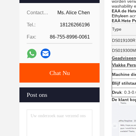
worden verwa
washability 
EAA de Hete
Contacten:
Ms. Alice Chen
Ethyleen
acr
EAA Hete Pr
Tel.:
18126266196
Type
Fax:
86-755-8996-0061
DS019100R
DS019300M
Geadviseer
Vlakke Pers
Chat Nu
Machine di
Blijf stilsta
Druk
:
0.3-0
Post ons
De klant ko