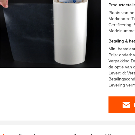
Textiel
Productdetail
Plaats van he
Merknaam: T
Certificering
Modelnumme
Betaling & he
Min. bestelaa
Prijs: onderh
Verpakking De
de optie van d
Levertijd: Ve
Betalingscond
Levering ver