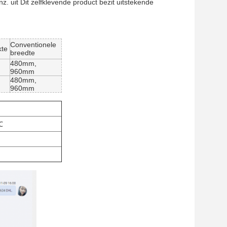
z. uit Dit zelfklevende product bezit uitstekende
Conventionele
kte
breedte
480mm,
960mm
480mm,
960mm
℃