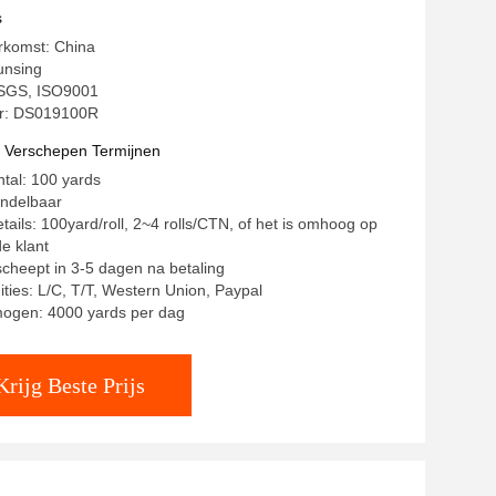
s
rkomst: China
unsing
: SGS, ISO9001
r: DS019100R
t Verschepen Termijnen
ntal: 100 yards
andelbaar
tails: 100yard/roll, 2~4 rolls/CTN, of het is omhoog op
e klant
rscheept in 3-5 dagen na betaling
ities: L/C, T/T, Western Union, Paypal
mogen: 4000 yards per dag
Krijg Beste Prijs