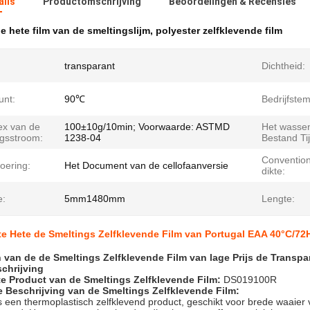
ails
Productomschrijving
Beoordelingen & Recensies
e hete film van de smeltingslijm
,
polyester zelfklevende film
transparant
Dichtheid:
unt:
90℃
Bedrijfste
ex van de
100±10g/10min; Voorwaarde: ASTMD
Het wasse
ngsstroom:
1238-04
Bestand Tij
Convention
oering:
Het Document van de cellofaanversie
dikte:
e:
5mm1480mm
Lengte:
e Hete de Smeltings Zelfklevende Film van Portugal EAA 40°C/72H
 van de de Smeltings Zelfklevende Film van lage Prijs de Transpa
chrijving
e Product van de Smeltings Zelfklevende Film:
DS019100R
 Beschrijving van de Smeltings Zelfklevende Film:
is een thermoplastisch zelfklevend product, geschikt voor brede waaier