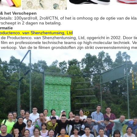
 & het Verschepen
etails: 100yard/roll, 2roll/CTN, of het is omhoog op de optie van de kla
erscheept in 2 dagen na betaling.
ormatie
roductenco. van Shenzhentunsing, Ltd
c de Productenco. van Shenzhentunsing, Ltd
, opgericht in 2002. Door t
 film en professionele technische teams op high-molecular techniek. 
 verkoop. Van de te filmen grondstoffen zijn strikt overeenstemming m