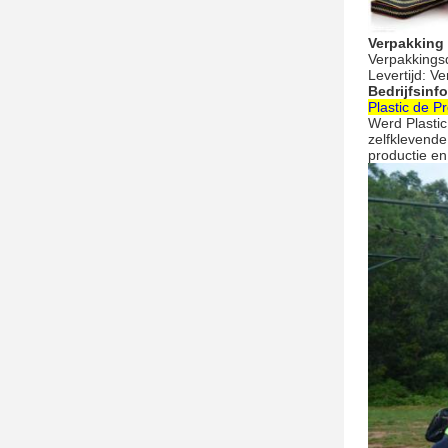
Verpakking
Verpakkingsd
Levertijd: V
Bedrijfsinf
Plastic de P
Werd Plasti
zelfklevende
productie en