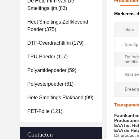
De Hete Film Van De
Productdet
Smeltingslijm
(83)
Markeren:
d
Heet Smeltings Zelfklevend
Poeder
(375)
kleur:
DTF-Overdrachtfilm
(179)
Smeltp
TPU-Poeder
(117)
De Ind
smelti
Polyamidepoeder
(59)
Versiev
Polyesterpoeder
(61)
Breedt
Hete Smeltings Plakband
(99)
Transparant
PET-Folie
(121)
Fabrikanten
Productoms
EAA het Het
EAA de Hete
Contacten
Dit product 