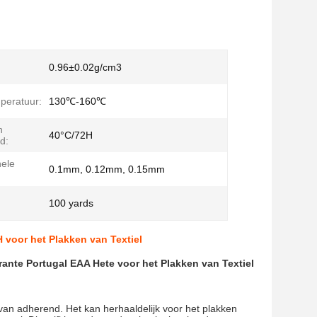
0.96±0.02g/cm3
mperatuur:
130℃-160℃
n
40°C/72H
d:
ele
0.1mm, 0.12mm, 0.15mm
100 yards
 voor het Plakken van Textiel
rante Portugal EAA Hete voor het Plakken van Textiel
 van adherend. Het kan herhaaldelijk voor het plakken