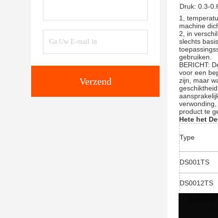
Druk:
0.3-0
1, temperatu
machine dich
2, in versch
slechts bas
toepassingss
gebruiken.
BERICHT: De 
voor een bep
Verzend
zijn, maar w
geschiktheid
aansprakelij
verwonding, 
product te g
Hete het
De
Type
DS001TS
DS0012TS