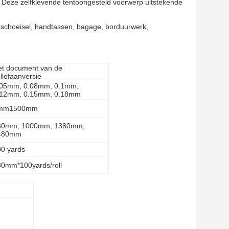
it Deze zelfklevende tentoongesteld voorwerp uitstekende
 schoeisel, handtassen, bagage, borduurwerk,
et document van de
llofaanversie
.05mm, 0.08mm, 0.1mm,
.12mm, 0.15mm, 0.18mm
mm1500mm
80mm, 1000mm, 1380mm,
480mm
0 yards
80mm*100yards/roll