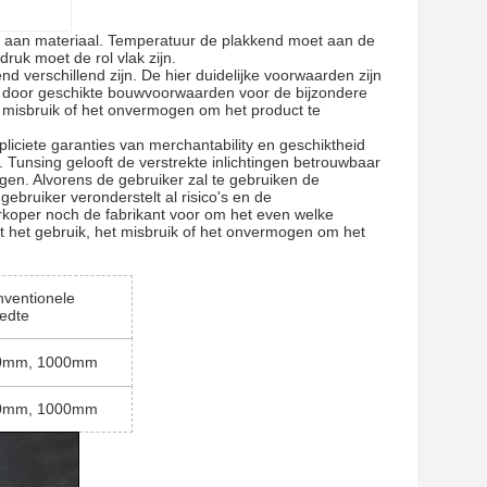
ilm aan materiaal. Temperatuur de plakkend moet aan de
ruk moet de rol vlak zijn.
d verschillend zijn. De hier duidelijke voorwaarden zijn
 door geschikte bouwvoorwaarden voor de bijzondere
t misbruik of het onvermogen om het product te
pliciete garanties van merchantability en geschiktheid
. Tunsing gelooft de verstrekte inlichtingen betrouwbaar
gen. Alvorens de gebruiker zal te gebruiken de
ebruiker veronderstelt al risico's en de
verkoper noch de fabrikant voor om het even welke
uit het gebruik, het misbruik of het onvermogen om het
ventionele
edte
0mm, 1000mm
0mm, 1000mm