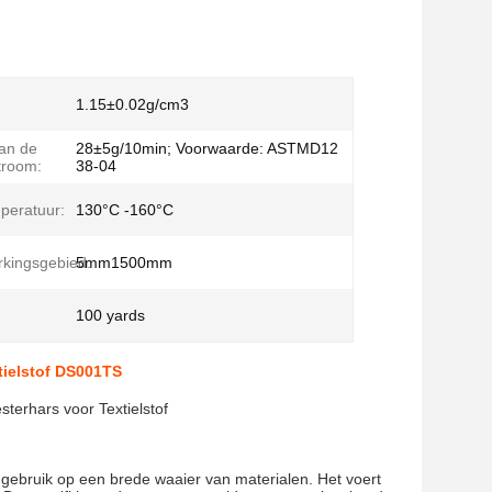
1.15±0.02g/cm3
an de
28±5g/10min; Voorwaarde: ASTMD12
troom:
38-04
mperatuur:
130°C -160°C
kingsgebied:
5mm1500mm
100 yards
tielstof DS001TS
terhars voor Textielstof
 gebruik op een brede waaier van materialen. Het voert