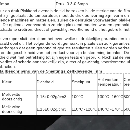
.6mpa
Druk:
0.3-0.6mpa
ur en druk Plakkend evenals de tijd betrokken bij de sterkte van de f
t zijn geplaatst de temperatuur, moet de druk eenvormig zijn, vorm en d
illende machines en materialen, zullen de gebruikte voorwaarden plakken
is. De optimale voorwaarden zouden plakkend moeten worden gemaakt
chade te creëren, direct of gewichtig, voortkomend uit het gebruik, he
verkoper sluit hierbij om het even welke uitdrukkelijke garanties en im
aald doel uit. Het volgende wordt gemaakt in plaats van zulk garanties
aarborgen dat geen getoond of geëiste resultaten zullen worden verkre
 en de geschiktheid van het product voor zijn bestemming bepalen. De g
kheid wat met betrekking tot zijn eigen tests en gebruik. Noch zal de 
verlies of schade aansprakelijk zijn, direct of gewichtig, voortkomend 
ebruiken.
tailbeschrijving
van
de
Smeltings Zelfklevende Film
Het werken
Con
Kleur
Dichtheid
Smeltpunt
Temperatuur
bre
Melk witte
1.15±0.02g/cm3
100°C
130°C -160°C
50
doorzichtig
Melk witte
1.15±0.02g/cm3
110°C -120°C
140°C -170°C
50
doorzichtig