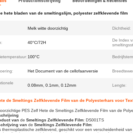
ails
Productomschrijving
Beoordelingen & Recensies
e hete bladen van de smeltingslijm
,
polyester zelfklevende film
Melk witte doorzichtig
Dichtheid:
De Index v
n:
40°C/72H
smeltingss
ietemperatuur:
100°C
Bedrijfste
oering:
Het Document van de cellofaanversie
Breedtewer
tionele
0.08mm, 0.1mm, 0.12mm
Lengte:
e de Smeltings Zelfklevende Film van de Polyesterhars voor Tex
oorzichtige PES Zelf Hete de Smeltings Zelfklevende Film van de Polyes
chrijving
oduct
van
de
Smeltings Zelfklevende Film
: DS001TS
chrijving
van
de
Smeltings Zelfklevende Film
:
is thermoplastische zelfklevend, geschikt voor een verscheidenheid van