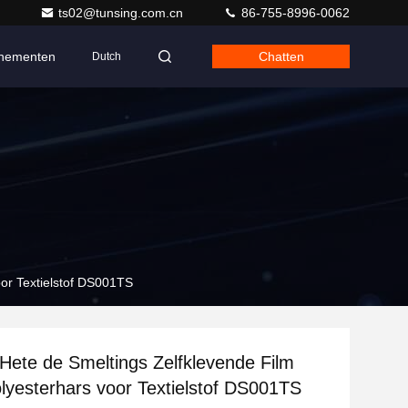
ts02@tunsing.com.cn
86-755-8996-0062
nementen
Chatten
Dutch
or Textielstof DS001TS
ete de Smeltings Zelfklevende Film
lyesterhars voor Textielstof DS001TS