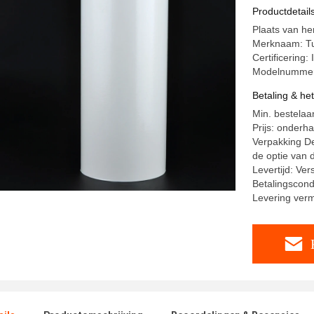
Productdetail
Plaats van he
Merknaam: T
Certificering
Modelnumme
Betaling & he
Min. bestelaa
Prijs: onderh
Verpakking De
de optie van d
Levertijd: Ve
Betalingscond
Levering ver