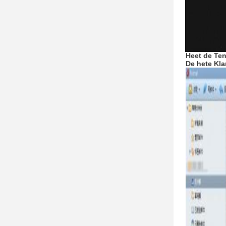
Heet de
Ten
De hete
Kla