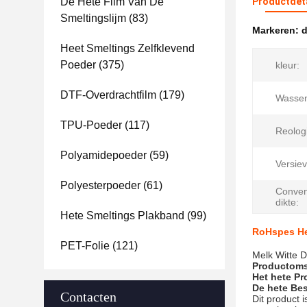
De Hete Film Van De
Productdet
Smeltingslijm
(83)
Markeren:
d
Heet Smeltings Zelfklevend
Poeder
(375)
kleur:
DTF-Overdrachtfilm
(179)
Wasse
TPU-Poeder
(117)
Reolog
Polyamidepoeder
(59)
Versiev
Polyesterpoeder
(61)
Conven
dikte:
Hete Smeltings Plakband
(99)
RoHspes Het
PET-Folie
(121)
Melk Witte D
Productoms
Het hete
Pr
De hete
Bes
Contacten
Dit product 