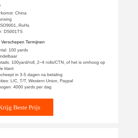
s
rkomst: China
unsing
: ISO9001,.RoHs
r: DS001TS
t Verschepen Termijnen
ntal: 100 yards
andelbaar
tails: 100yard/roll, 2~4 rolls/CTN, of het is omhoog op
e klant
rscheept in 3-5 dagen na betaling
ities: L/C, T/T, Western Union, Paypal
mogen: 4000 yards per dag
Krijg Beste Prijs