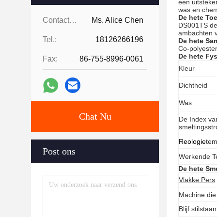
een uitsteke
was en chem
De hete
Toe
Contacten:
Ms. Alice Chen
DS001TS de d
ambachten va
Tel.:
18126266196
De hete
Sam
Co-polyeste
De hete
Fys
Fax:
86-755-8996-0061
Kleur
Dichtheid
Was
Chat Nu
De Index va
smeltingsst
Reologie
tem
Post ons
Werkende T
De hete Sme
Vlakke Pers
Machine die
Blijf stilstaan