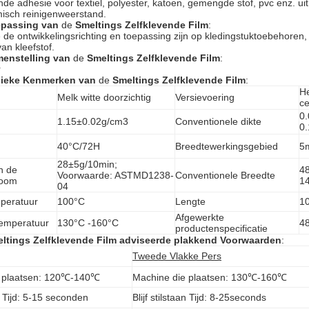
nde adhesie voor textiel, polyester, katoen, gemengde stof, pvc enz. u
isch reinigenweerstand.
passing
van
de
Smeltings Zelfklevende Film
:
e ontwikkelingsrichting en toepassing zijn op kledingstuktoebehoren,
n kleefstof.
enstelling
van
de
Smeltings Zelfklevende Film
:
r
ieke Kenmerken
van
de
Smeltings Zelfklevende Film
:
H
Melk witte doorzichtig
Versievoering
ce
0
1.15±0.02g/cm3
Conventionele dikte
0
40°C/72H
Breedtewerkingsgebied
5
28±5g/10min;
n de
4
Voorwaarde: ASTMD1238-
Conventionele Breedte
room
1
04
peratuur
100°C
Lengte
10
Afgewerkte
emperatuur
130°C -160°C
4
productenspecificatie
ltings Zelfklevende Film
adviseerde plakkend Voorwaarden
:
Tweede Vlakke Pers
 plaatsen:
120℃-140℃
Machine die plaatsen:
130℃-160℃
 Tijd:
5-15 seconden
Blijf stilstaan Tijd:
8-25seconds