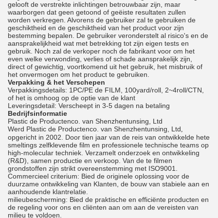
gelooft de verstrekte inlichtingen betrouwbaar zijn, maar
waarborgen dat geen getoond of geëiste resultaten zullen
worden verkregen. Alvorens de gebruiker zal te gebruiken de
geschiktheid en de geschiktheid van het product voor zijn
bestemming bepalen. De gebruiker veronderstelt al risico's en de
aansprakelijkheid wat met betrekking tot zijn eigen tests en
gebruik. Noch zal de verkoper noch de fabrikant voor om het
even welke verwonding, verlies of schade aansprakelijk zijn,
direct of gewichtig, voortkomend uit het gebruik, het misbruik of
het onvermogen om het product te gebruiken.
Verpakking & het Verschepen
Verpakkingsdetails: 1PC/PE de FILM, 100yard/roll, 2~4roll/CTN,
of het is omhoog op de optie van de klant
Leveringsdetail: Verscheept in 3-5 dagen na betaling
Bedrijfsinformatie
Plastic de Productenco. van Shenzhentunsing, Ltd
Werd Plastic de Productenco. van Shenzhentunsing, Ltd
,
opgericht in 2002. Door tien jaar van de reis van ontwikkelde hete
smeltings zelfklevende film en professionele technische teams op
high-molecular techniek. Verzamelt onderzoek en ontwikkeling
(R&D), samen productie en verkoop. Van de te filmen
grondstoffen zijn strikt overeenstemming met ISO9001.
Commercieel criterium: Bied de originele oplossing voor de
duurzame ontwikkeling van Klanten, de bouw van stabiele aan en
aanhoudende klantrelatie.
milieubescherming: Bied de praktische en efficiënte producten en
de regeling voor ons en cliënten aan om aan de vereisten van
milieu te voldoen.