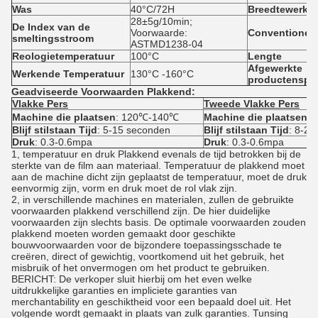
Was
40°C/72H
Breedtewerki
28±5g/10min;
De Index van de
Voorwaarde:
Conventionele
smeltingsstroom
ASTMD1238-04
Reologietemperatuur
100°C
Lengte
Afgewerkte
Werkende Temperatuur
130°C -160°C
productenspec
Geadviseerde Voorwaarden Plakkend:
Vlakke Pers
Tweede Vlakke Pers
Machine die plaatsen
: 120℃-140℃
Machine die plaatsen
:
Blijf stilstaan Tijd
: 5-15 seconden
Blijf stilstaan Tijd
: 8-2
Druk
: 0.3-0.6mpa
Druk
: 0.3-0.6mpa
1, temperatuur en druk Plakkend evenals de tijd betrokken bij de
sterkte van de film aan materiaal. Temperatuur de plakkend moet
aan de machine dicht zijn geplaatst de temperatuur, moet de druk
eenvormig zijn, vorm en druk moet de rol vlak zijn.
2, in verschillende machines en materialen, zullen de gebruikte
voorwaarden plakkend verschillend zijn. De hier duidelijke
voorwaarden zijn slechts basis. De optimale voorwaarden zouden
plakkend moeten worden gemaakt door geschikte
bouwvoorwaarden voor de bijzondere toepassingsschade te
creëren, direct of gewichtig, voortkomend uit het gebruik, het
misbruik of het onvermogen om het product te gebruiken.
BERICHT: De verkoper sluit hierbij om het even welke
uitdrukkelijke garanties en impliciete garanties van
merchantability en geschiktheid voor een bepaald doel uit. Het
volgende wordt gemaakt in plaats van zulk garanties. Tunsing