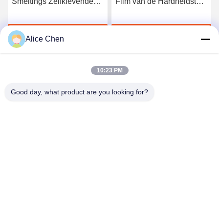
Smeltings Zelfklevende
Film van de Hardheidstpu
Film van het kwaliteits
Hete Smelting voor
Elastische Polyurethaan
Naadloos Ondergoed
Krijg Beste Prijs
Krijg Beste Prijs
Alice Chen
10:23 PM
Good day, what product are you looking for?
Shenzhen Tunsing Plastic Products Co., Ltd.
ts02@tunsing.com.cn
86-755-8996-0062
Tunsings Industriezone, het dorp van Nr 28 Xiatian,
Longtian-straat, Pingshan-District, Shenzhen-Stad, de
Provincie van Guangdong, China