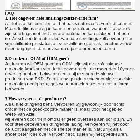
FAQ
1. Hoe ongeveer hete smeltings zelfklevende film?
A: Het is enkel een film, en het basismateriaal is versiedocument.
Maar de film is stevig in kamertemperatuur, wanneer het bereik
zijn smeltingspunt, het andere materialen kan plakken, hebben
de Verschillende materialen van hete smeltings zelfklevende film
verschillende prestaties en verschillende gebruik, moeten wij uw
eisen begrijpen, dan adviseren u juiste producten aan u.
2.Do u keurt OEM of ODM goed?
Ja, keuren wij OEM goed en ODM, zijn wij de professionele
materiële fabrikant van de hitteoverdracht, die meer dan 10years-
ervaring hebben. bekwaam om u bij te staan de nieuwe
producten van R&D. Zo als u het plakken van sommige speciale
materialen nodig hebt, gelieve te aarzelen niet om ons te laten
het weten.
3.How vervoert u de producten?
Als u niet dringend bent, vervoeren wij gewoonlijk door schip
omdat het de goedkoopste manier is. Maar voor het gebied
West- van Azië,
wij leveren door trein omdat er geen overzees aan schip zijn. En
voor steekproeven en dringende lading, vervoeren wij het door
de lucht aangezien het de snelste manier is. Natuurlijk als u
ander beter idee over vervoer hebt, zullen wij het goedkeuren.