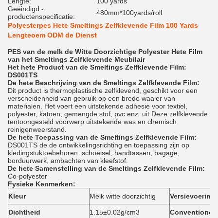
Lengte:
100 yards
Geëindigd -
480mm*100yards/roll
productenspecificatie:
Polyesterpes Hete Smeltings Zelfklevende Film 100 Yards
Lengteoem ODM de Dienst
PES van de melk de Witte Doorzichtige Polyester Hete Film
van het Smeltings Zelfklevende Meubilair
Het hete Product van de Smeltings Zelfklevende Film:
DS001TS
De hete Beschrijving van de Smeltings Zelfklevende Film:
Dit product is thermoplastische zelfklevend, geschikt voor een
verscheidenheid van gebruik op een brede waaier van
materialen. Het voert een uitstekende adhesie voor textiel,
polyester, katoen, gemengde stof, pvc enz. uit Deze zelfklevende
tentoongesteld voorwerp uitstekende was en chemisch
reinigenweerstand.
De hete Toepassing van de Smeltings Zelfklevende Film:
DS001TS de de ontwikkelingsrichting en toepassing zijn op
kledingstuktoebehoren, schoeisel, handtassen, bagage,
borduurwerk, ambachten van kleefstof.
De hete Samenstelling van de Smeltings Zelfklevende Film:
Co-polyester
Fysieke Kenmerken:
Kleur
Melk witte doorzichtig
Versievoering
Dichtheid
1.15±0.02g/cm3
Conventionele