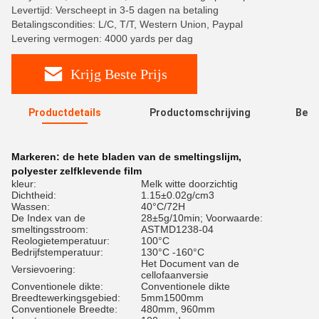
Levertijd: Verscheept in 3-5 dagen na betaling
Betalingscondities: L/C, T/T, Western Union, Paypal
Levering vermogen: 4000 yards per dag
Krijg Beste Prijs
Productdetails
Productomschrijving
Beoo
R
Markeren:
de hete bladen van de smeltingslijm
,
polyester zelfklevende film
kleur:
Melk witte doorzichtig
Dichtheid:
1.15±0.02g/cm3
Wassen:
40°C/72H
De Index van de
28±5g/10min; Voorwaarde:
smeltingsstroom:
ASTMD1238-04
Reologietemperatuur:
100°C
Bedrijfstemperatuur:
130°C -160°C
Het Document van de
Versievoering:
cellofaanversie
Conventionele dikte:
Conventionele dikte
Breedtewerkingsgebied:
5mm1500mm
Conventionele Breedte:
480mm, 960mm