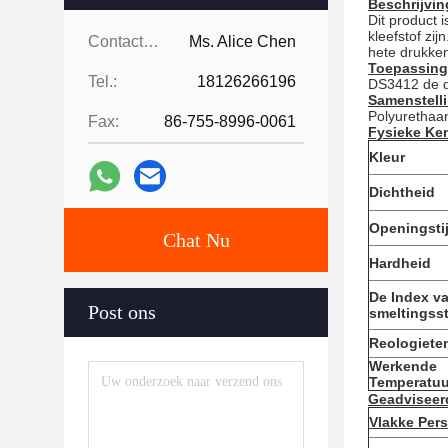
Beschrijvin
Dit product 
kleefstof zi
Contacten:
Ms. Alice Chen
hete drukken
Toepassing
Tel.:
18126266196
DS3412 de de
Samenstell
Polyurethaa
Fax:
86-755-8996-0061
Fysieke Ke
Kleur
Dichtheid
Openingsti
Chat Nu
Hardheid
De Index v
Post ons
smeltingss
Reologiete
Werkende
Temperatuu
Geadviseer
Vlakke Pers