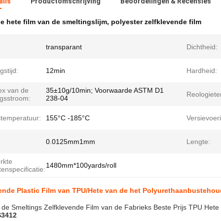
ails
Productomschrijving
Beoordelingen & Recensies
e hete film van de smeltingslijm
,
polyester zelfklevende film
transparant
Dichtheid:
stijd:
12min
Hardheid:
ex van de
35±10g/10min; Voorwaarde ASTM D1
Reologiete
ngsstroom:
238-04
stemperatuur:
155°C -185°C
Versievoer
0.0125mm1mm
Lengte:
rkte
1480mm*100yards/roll
enspecificatie:
ende Plastic Film van TPU/Hete van de het Polyurethaanbustehou
de Smeltings Zelfklevende Film van de Fabrieks Beste Prijs TPU Hete
3412