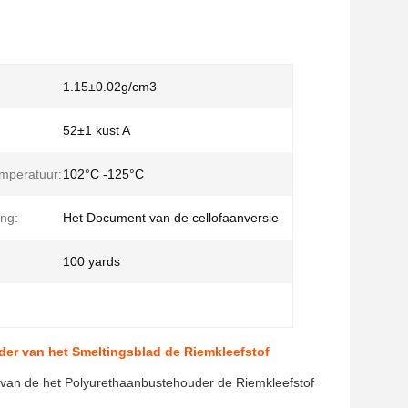
1.15±0.02g/cm3
52±1 kust A
mperatuur:
102°C -125°C
ing:
Het Document van de cellofaanversie
100 yards
der van het Smeltingsblad de Riemkleefstof
 van de het Polyurethaanbustehouder de Riemkleefstof