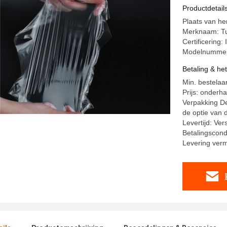
Smeltings
Productdetail
Plaats van he
Merknaam: T
Certificering
Modelnummer
Betaling & he
Min. bestelaa
Prijs: onderh
Verpakking De
de optie van d
Levertijd: Ve
Betalingscond
Levering ver