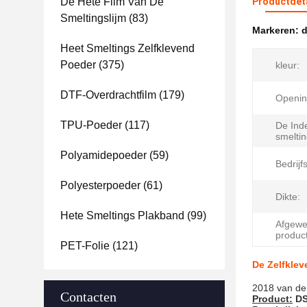
De Hete Film Van De
Productdet
Smeltingslijm
(83)
Markeren:
d
Heet Smeltings Zelfklevend
Poeder
(375)
kleur:
DTF-Overdrachtfilm
(179)
Opening
TPU-Poeder
(117)
De Ind
smelti
Polyamidepoeder
(59)
Bedrijf
Polyesterpoeder
(61)
Dikte:
Hete Smeltings Plakband
(99)
Afgewe
product
PET-Folie
(121)
De Zelfklev
2018 van de 
Contacten
Product:
DS