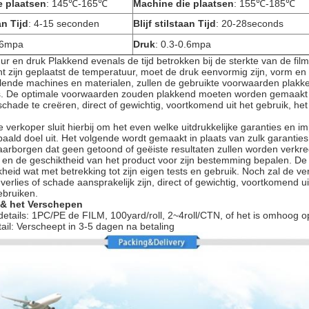
e plaatsen
: 145℃-165℃
Machine die plaatsen
: 155℃-185℃
an Tijd
: 4-15 seconden
Blijf stilstaan Tijd
: 20-28seconds
0.6mpa
Druk
: 0.3-0.6mpa
ur en druk Plakkend evenals de tijd betrokken bij de sterkte van de f
t zijn geplaatst de temperatuur, moet de druk eenvormig zijn, vorm en d
illende machines en materialen, zullen de gebruikte voorwaarden plakken
is. De optimale voorwaarden zouden plakkend moeten worden gemaakt
chade te creëren, direct of gewichtig, voortkomend uit het gebruik, he
verkoper sluit hierbij om het even welke uitdrukkelijke garanties en im
aald doel uit. Het volgende wordt gemaakt in plaats van zulk garanties
aarborgen dat geen getoond of geëiste resultaten zullen worden verkre
 en de geschiktheid van het product voor zijn bestemming bepalen. De g
kheid wat met betrekking tot zijn eigen tests en gebruik. Noch zal de 
verlies of schade aansprakelijk zijn, direct of gewichtig, voortkomend 
ebruiken.
 & het Verschepen
etails: 1PC/PE de FILM, 100yard/roll, 2~4roll/CTN, of het is omhoog op
ail: Verscheept in 3-5 dagen na betaling