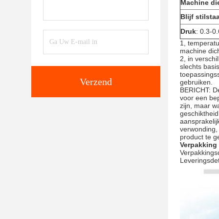
Machine di
Blijf stilsta
Druk
: 0.3-
1, temperatu
machine dich
2, in versch
slechts bas
toepassingss
Verzend
gebruiken.
BERICHT: De 
voor een bep
zijn, maar w
geschiktheid
aansprakelij
verwonding, 
product te g
Verpakking
Verpakkingsd
Leveringsdet