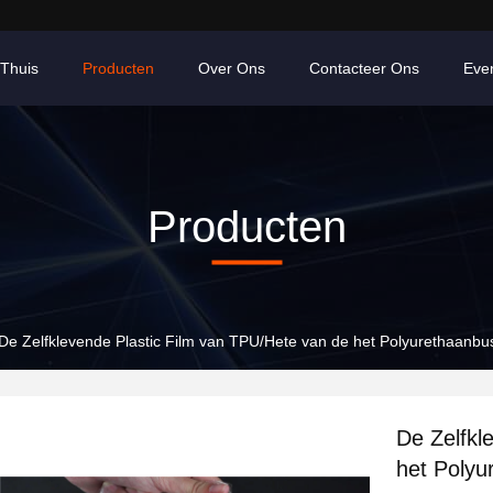
Thuis
Producten
Over Ons
Contacteer Ons
Eve
Producten
De Zelfklevende Plastic Film van TPU/Hete van de het Polyurethaanbu
De Zelfkl
het Polyu