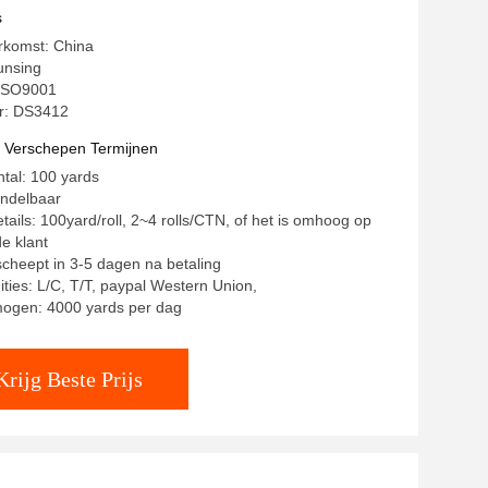
blad de Riemkleefstof
s
rkomst: China
unsing
: ISO9001
: DS3412
t Verschepen Termijnen
ntal: 100 yards
andelbaar
tails: 100yard/roll, 2~4 rolls/CTN, of het is omhoog op
e klant
rscheept in 3-5 dagen na betaling
ities: L/C, T/T, paypal Western Union,
mogen: 4000 yards per dag
Krijg Beste Prijs