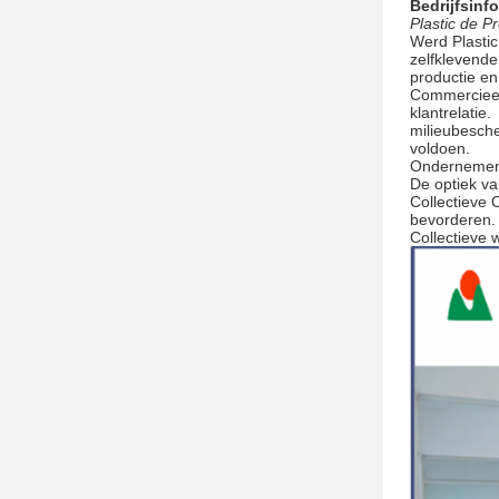
Bedrijfsinf
Plastic de P
Werd Plastic
zelfklevende
productie en
Commercieel 
klantrelatie.
milieubesche
voldoen.
Ondernemende
De optiek va
Collectieve 
bevorderen.
Collectieve w