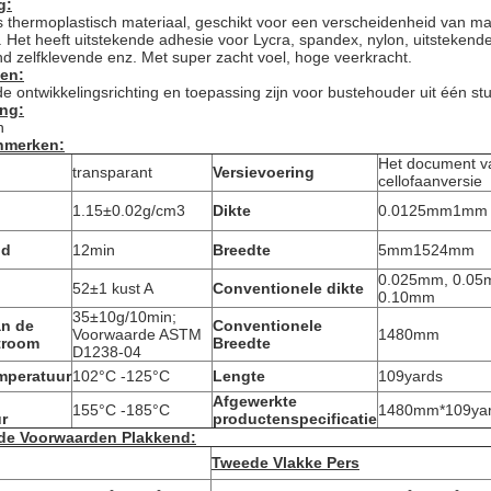
g:
is thermoplastisch materiaal, geschikt voor een verscheidenheid van mat
jn. Het heeft uitstekende adhesie voor Lycra, spandex, nylon, uitstekend
d zelfklevende enz. Met super zacht voel, hoge veerkracht.
en:
 ontwikkelingsrichting en toepassing zijn voor bustehouder uit één s
ing:
n
nmerken:
Het document v
transparant
Versievoering
cellofaanversie
1.15±0.02g/cm3
Dikte
0.0125mm1mm
jd
12min
Breedte
5mm1524mm
0.025mm, 0.05
52±1 kust A
Conventionele dikte
0.10mm
35±10g/10min;
an de
Conventionele
Voorwaarde ASTM
1480mm
troom
Breedte
D1238-04
mperatuur
102°C -125°C
Lengte
109yards
Afgewerkte
155°C -185°C
1480mm*109yard
r
productenspecificatie
de Voorwaarden Plakkend:
Tweede Vlakke Pers