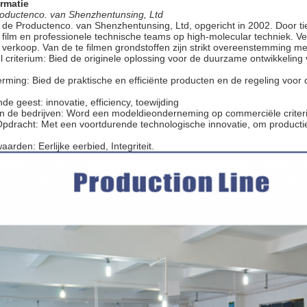
ormatie
roductenco. van Shenzhentunsing, Ltd
 de Productenco. van Shenzhentunsing, Ltd, opgericht in 2002. Door tie
 film en professionele technische teams op high-molecular techniek. 
 verkoop. Van de te filmen grondstoffen zijn strikt overeenstemming m
criterium: Bied de originele oplossing voor de duurzame ontwikkelin
rming: Bied de praktische en efficiënte producten en de regeling voor 
 geest: innovatie, efficiency, toewijding
n de bedrijven: Word een modeldieonderneming op commerciële criteri
Opdracht: Met een voortdurende technologische innovatie, om productie
aarden: Eerlijke eerbied, Integriteit.