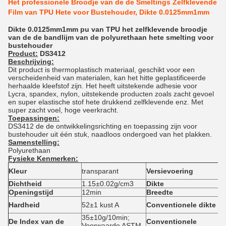
Het professionele Broodje van de de Smeltings Zelfklevende
Film van TPU Hete voor Bustehouder, Dikte 0.0125mm1mm
Dikte 0.0125mm1mm pu van TPU het zelfklevende broodje
van de de bandlijm van de polyurethaan hete smelting voor
bustehouder
Product:
DS3412
Beschrijving:
Dit product is thermoplastisch materiaal, geschikt voor een
verscheidenheid van materialen, kan het hitte geplastificeerde
herhaalde kleefstof zijn. Het heeft uitstekende adhesie voor
Lycra, spandex, nylon, uitstekende producten zoals zacht gevoel
en super elastische stof hete drukkend zelfklevende enz. Met
super zacht voel, hoge veerkracht.
Toepassingen:
DS3412 de de ontwikkelingsrichting en toepassing zijn voor
bustehouder uit één stuk, naadloos ondergoed van het plakken.
Samenstelling:
Polyurethaan
Fysieke Kenmerken:
Kleur
transparant
Versievoering
c
Dichtheid
1.15±0.02g/cm3
Dikte
Openingstijd
12min
Breedte
Hardheid
52±1 kust A
Conventionele dikte
35±10g/10min;
De Index van de
Conventionele
Voorwaarde ASTM