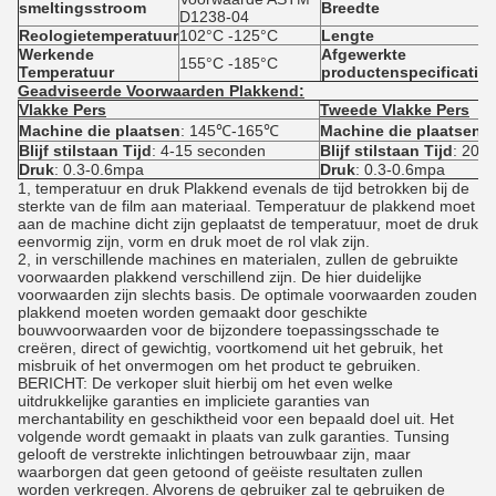
smeltingsstroom
Breedte
D1238-04
Reologietemperatuur
102°C -125°C
Lengte
Werkende
Afgewerkte
155°C -185°C
Temperatuur
productenspecificatie
Geadviseerde Voorwaarden Plakkend:
Vlakke Pers
Tweede Vlakke Pers
Machine die plaatsen
: 145℃-165℃
Machine die plaatsen
:
Blijf stilstaan Tijd
: 4-15 seconden
Blijf stilstaan Tijd
: 20-
Druk
: 0.3-0.6mpa
Druk
: 0.3-0.6mpa
1, temperatuur en druk Plakkend evenals de tijd betrokken bij de
sterkte van de film aan materiaal. Temperatuur de plakkend moet
aan de machine dicht zijn geplaatst de temperatuur, moet de druk
eenvormig zijn, vorm en druk moet de rol vlak zijn.
2, in verschillende machines en materialen, zullen de gebruikte
voorwaarden plakkend verschillend zijn. De hier duidelijke
voorwaarden zijn slechts basis. De optimale voorwaarden zouden
plakkend moeten worden gemaakt door geschikte
bouwvoorwaarden voor de bijzondere toepassingsschade te
creëren, direct of gewichtig, voortkomend uit het gebruik, het
misbruik of het onvermogen om het product te gebruiken.
BERICHT: De verkoper sluit hierbij om het even welke
uitdrukkelijke garanties en impliciete garanties van
merchantability en geschiktheid voor een bepaald doel uit. Het
volgende wordt gemaakt in plaats van zulk garanties. Tunsing
gelooft de verstrekte inlichtingen betrouwbaar zijn, maar
waarborgen dat geen getoond of geëiste resultaten zullen
worden verkregen. Alvorens de gebruiker zal te gebruiken de