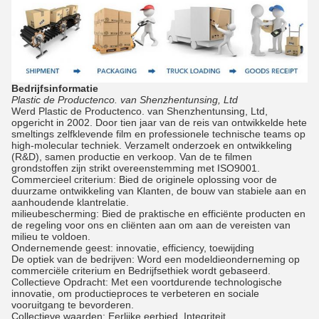
Bedrijfsinformatie
Plastic de Productenco. van Shenzhentunsing, Ltd
Werd Plastic de Productenco. van Shenzhentunsing, Ltd,
opgericht in 2002. Door tien jaar van de reis van ontwikkelde hete
smeltings zelfklevende film en professionele technische teams op
high-molecular techniek. Verzamelt onderzoek en ontwikkeling
(R&D), samen productie en verkoop. Van de te filmen
grondstoffen zijn strikt overeenstemming met ISO9001.
Commercieel criterium: Bied de originele oplossing voor de
duurzame ontwikkeling van Klanten, de bouw van stabiele aan en
aanhoudende klantrelatie.
milieubescherming: Bied de praktische en efficiënte producten en
de regeling voor ons en cliënten aan om aan de vereisten van
milieu te voldoen.
Ondernemende geest: innovatie, efficiency, toewijding
De optiek van de bedrijven: Word een modeldieonderneming op
commerciële criterium en Bedrijfsethiek wordt gebaseerd.
Collectieve Opdracht: Met een voortdurende technologische
innovatie, om productieproces te verbeteren en sociale
vooruitgang te bevorderen.
Collectieve waarden: Eerlijke eerbied, Integriteit.