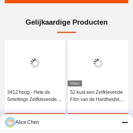
Gelijkaardige Producten
Video
3412 hoog - Hete de
52 kust een Zelfklevende
Smeltings Zelfklevende
Film van de Hardheidstpu
Film van het kwaliteits
Hete Smelting voor
Elastische Polyurethaan
Naadloos Ondergoed
Krijg Beste Prijs
Krijg Beste Prijs
Alice Chen