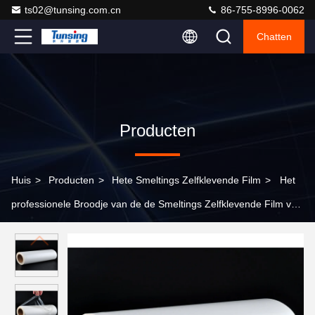
ts02@tunsing.com.cn
86-755-8996-0062
Chatten
Producten
Huis
>
Producten
>
Hete Smeltings Zelfklevende Film
>
Het
professionele Broodje van de de Smeltings Zelfklevende Film van
TPU Hete voor Bustehouder, Dikte 0.0125mm1mm