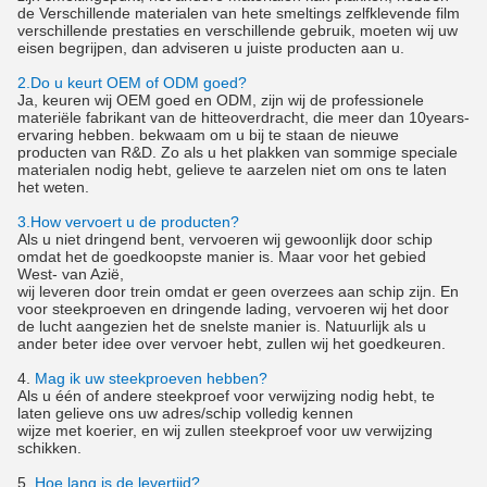
de Verschillende materialen van hete smeltings zelfklevende film
verschillende prestaties en verschillende gebruik, moeten wij uw
eisen begrijpen, dan adviseren u juiste producten aan u.
2.Do u keurt OEM of ODM goed?
Ja, keuren wij OEM goed en ODM, zijn wij de professionele
materiële fabrikant van de hitteoverdracht, die meer dan 10years-
ervaring hebben. bekwaam om u bij te staan de nieuwe
producten van R&D. Zo als u het plakken van sommige speciale
materialen nodig hebt, gelieve te aarzelen niet om ons te laten
het weten.
3.How vervoert u de producten?
Als u niet dringend bent, vervoeren wij gewoonlijk door schip
omdat het de goedkoopste manier is. Maar voor het gebied
West- van Azië,
wij leveren door trein omdat er geen overzees aan schip zijn. En
voor steekproeven en dringende lading, vervoeren wij het door
de lucht aangezien het de snelste manier is. Natuurlijk als u
ander beter idee over vervoer hebt, zullen wij het goedkeuren.
4.
Mag ik uw steekproeven hebben?
Als u één of andere steekproef voor verwijzing nodig hebt, te
laten gelieve ons uw adres/schip volledig kennen
wijze met koerier, en wij zullen steekproef voor uw verwijzing
schikken.
5.
Hoe lang is de levertijd?