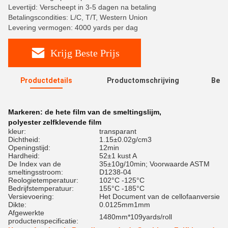
Levertijd: Verscheept in 3-5 dagen na betaling
Betalingscondities: L/C, T/T, Western Union
Levering vermogen: 4000 yards per dag
Krijg Beste Prijs
Productdetails
Productomschrijving
Beoo
R
Markeren:
de hete film van de smeltingslijm
,
polyester zelfklevende film
kleur:
transparant
Dichtheid:
1.15±0.02g/cm3
Openingstijd:
12min
Hardheid:
52±1 kust A
De Index van de
35±10g/10min; Voorwaarde ASTM
smeltingsstroom:
D1238-04
Reologietemperatuur:
102°C -125°C
Bedrijfstemperatuur:
155°C -185°C
Versievoering:
Het Document van de cellofaanversie
Dikte:
0.0125mm1mm
Afgewerkte
1480mm*109yards/roll
productenspecificatie: