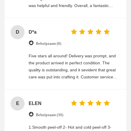
was helpful and friendly. Overall, a fantastic
experience
D
D*a
Behulpzaam (8)
Five stars all around! Delivery was prompt, and
the product arrived in perfect condition. The
quality is outstanding, and it sevident that great
care was put into crafting it. Customer service
was friendly and efficient, ensuring a smooth and
enjoyable shopping experience.
E
ELEN
Behulpzaam (30)
1.Smooth peel-off 2- Hot and cold peel-off 3-