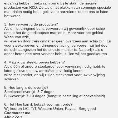
ervaring hebben. bekwaam om u bij te staan de nieuwe
producten van R&D. Zo als u het plakken van sommige speciale
materialen nodig hebt, gelieve te aarzelen niet om ons te laten
het weten.
3.How vervoert u de producten?
Als u niet dringend bent, vervoeren wij gewoonlijk door schip
omdat het de goedkoopste manier is. Maar voor het gebied
West- van Azië,
wij leveren door trein omdat er geen overzees aan schip zijn. En
voor steekproeven en dringende lading, vervoeren wij het door
de lucht aangezien het de snelste manier is. Natuurlijk als u
ander beter idee over vervoer hebt, zullen wij het goedkeuren.
4.
Mag ik uw steekproeven hebben?
Als u één of andere steekproef voor verwijzing nodig hebt, te
laten gelieve ons uw adres/schip volledig kennen
wijze met koerier, en wij zullen steekproef voor uw verwijzing
schikken.
5.
Hoe lang is de levertijd?
Steekproeflevertijd: 3-7 dagen
Bulklevertijd: 7-10 dagen (hangt in bestelling af hoeveelheid)
6. Het Hoe kan ik betaalt voor mijn orde?
Wij keuren L/C, T/T, Western Union, Paypal, Borg goed
Contacteer me
Abby Zou