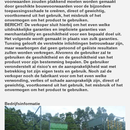
voorwaarden zouden plakkend moeten worden gemaakt
door geschikte bouwvoorwaarden voor de bijzondere
toepassingsschade te creëren, direct of gewichtig,
voortkomend uit het gebruik, het misbruik of het
onvermogen om het product te gebruiken.
BERICHT: De verkoper sluit hierbij om het even welke
uitdrukkelijke garanties en impliciete garanties van
merchantability en geschiktheid voor een bepaald doel uit.
Het volgende wordt gemaakt in plaats van zulk garanties.
Tunsing gelooft de verstrekte inlichtingen betrouwbaar zijn,
maar waarborgen dat geen getoond of geëiste resultaten
zullen worden verkregen. Alvorens de gebruiker zal te
gebruiken de geschiktheid en de geschiktheid van het
product voor zijn bestemming bepalen. De gebruiker
veronderstelt al risico's en de aansprakelijkheid wat met
betrekking tot zijn eigen tests en gebruik. Noch zal de
verkoper noch de fabrikant voor om het even welke
verwonding, verlies of schade aansprakelijk zijn, direct of
gewichtig, voortkomend uit het gebruik, het misbruik of het
onvermogen om het product te gebruiken.
Bedrijfsinformatie