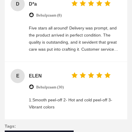
D
D*a
Behulpzaam (8)
Five stars all around! Delivery was prompt, and
the product arrived in perfect condition. The
quality is outstanding, and it sevident that great
care was put into crafting it. Customer service
was friendly and efficient, ensuring a smooth and
enjoyable shopping experience.
E
ELEN
Behulpzaam (30)
1.Smooth peel-off 2- Hot and cold peel-off 3-
Vibrant colors
Tags: