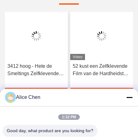
Video
3412 hoog - Hete de
52 kust een Zelfklevende
Smeltings Zelfklevende
Film van de Hardheidstpu
Film van het kwaliteits
Hete Smelting voor
Elastische Polyurethaan
Naadloos Ondergoed
Krijg Beste Prijs
Krijg Beste Prijs
Alice Chen
1:32 PM
Good day, what product are you looking for?