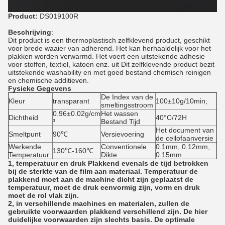
Product:
DS019100R
Beschrijving
:
Dit product is een thermoplastisch zelfklevend product, geschikt
voor brede waaier van adherend. Het kan herhaaldelijk voor het
plakken worden verwarmd. Het voert een uitstekende adhesie
voor stoffen, textiel, katoen enz. uit Dit zelfklevende product bezit
uitstekende washability en met goed bestand chemisch reinigen
en chemische additieven.
Fysieke Gegevens
De Index van de
Kleur
transparant
100±10g/10min;
smeltingsstroom
0.96±0.02g/cm
Het wassen
Dichtheid
40°C/72H
³
Bestand Tijd
Het document van
Smeltpunt
90℃
Versievoering
de cellofaanversie
Werkende
Conventionele
0.1mm, 0.12mm,
130℃-160℃
Temperatuur
Dikte
0.15mm
1, temperatuur en druk Plakkend evenals de tijd betrokken
bij de sterkte van de film aan materiaal. Temperatuur de
plakkend moet aan de machine dicht zijn geplaatst de
temperatuur, moet de druk eenvormig zijn, vorm en druk
moet de rol vlak zijn.
2, in verschillende machines en materialen, zullen de
gebruikte voorwaarden plakkend verschillend zijn. De hier
duidelijke voorwaarden zijn slechts basis. De optimale