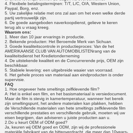
4. Flexibele betalingstermijnen: T/T, L/C, O/A, Western Union,
Paypal, Borg, enz.
5. Uw zakelijke relatie met ons zal aan om het even welke derde
partij vertrouwelijk zijn.
6. De goede aangeboden naverkoopdienst, gelieve te keren
terug als u vraag kreeg.
Waarom ons:
1. Meer dan 10 jaar ervarings in productie.
2. Bekende producten: Het Beroemde Merk van Sichuan.
3. Goede kwaliteitscontrole in productieproces: Van de het
AMERIKAANSE CLUB VAN AUTOMOBILISTENrang van de
kwaliteitsdienst het Kredietonderneming
4. De uitstekende kwaliteit en de Concurrerende prijs, OEM zijn
beschikbaar.
5. Stabiele levering: een uitgebreide waaier van voorraad.
6. Het gehele proces van materiaal aan eindproducten is onder
supervisie.
FAQ
1. Hoe ongeveer hete smeltings zelfklevende film?
A: Het is enkel een film, en het basismateriaal is versiedocument.
Maar de film is stevig in kamertemperatuur, wanneer het bereik
zijn smeltingspunt, het andere materialen kan plakken, hebben
de Verschillende materialen van hete smeltings zelfklevende film
verschillende prestaties en verschillende gebruik, moeten wij uw
eisen begrijpen, dan adviseren u juiste producten aan u.
2.Do u keurt OEM of ODM goed?
Ja, keuren wij OEM goed en ODM, zijn wij de professionele
materiële fabrikant van de hitteoverdracht, die meer dan 10years-