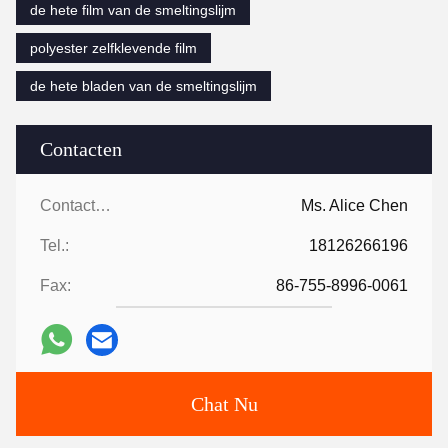
de hete film van de smeltingslijm
polyester zelfklevende film
de hete bladen van de smeltingslijm
Contacten
Contacten:
Ms. Alice Chen
Tel.:
18126266196
Fax:
86-755-8996-0061
Chat Nu