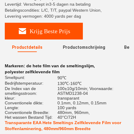
Levertijd: Verscheept in3-5 dagen na betaling
Betalingscondities: L/C, T/T, paypal Western Union,
Levering vermogen: 4000 yards per dag
Krijg Beste Prijs
Productdetails
Productomschrijving
Beoo
R
Markeren:
de hete film van de smeltingslijm
,
polyester zelfklevende film
Smeltpunt:
90℃
Bedrijfstemperatuur:
130℃-160℃
De Index van de
100±10g/10min; Voorwaarde:
smeltingsstroom:
ASTMD1238-04
kleur:
transparant
Conventionele dikte:
0.1mm, 0.12mm, 0.15mm
Lengte:
100 yards
Conventionele Breedte:
480mm, 960mm,
Het wassen Bestand Tijd:
40°C/72H
Transparante EAA Hete Smeltings Zelfklevende Film voor
Stoffenlaminering, 480mm/960mm Breedte