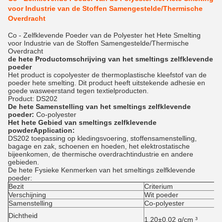
voor Industrie van de Stoffen Samengestelde/Thermische
Overdracht
Co - Zelfklevende Poeder van de Polyester het Hete Smelting
voor Industrie van de Stoffen Samengestelde/Thermische
Overdracht
de hete Productomschrijving van het smeltings zelfklevende
poeder
Het product is copolyester de thermoplastische kleefstof van de
poeder hete smelting. Dit product heeft uitstekende adhesie en
goede wasweerstand tegen textielproducten.
Product: DS202
De hete Samenstelling van het smeltings zelfklevende
poeder:
Co-polyester
Het hete Gebied van smeltings zelfklevende
powderApplication:
DS202 toepassing op kledingsvoering, stoffensamenstelling,
bagage en zak, schoenen en hoeden, het elektrostatische
bijeenkomen, de thermische overdrachtindustrie en andere
gebieden.
De hete Fysieke Kenmerken van het smeltings zelfklevende
poeder:
Bezit
Criterium
Verschijning
Wit poeder
Samenstelling
Co-polyester
Dichtheid
1.20±0.02 g/cm ³