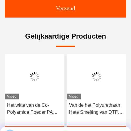
Verzend
Gelijkaardige Producten
Video
Video
Van de het Polyurethaan
Zwart van het de
PA
Hete Smelting van DTF
Harspolyurethaan van
ing
het Zwarte Tpu
TPU Thermoplastisch
Zelfklevende Poeder voor
Heet de Smeltings