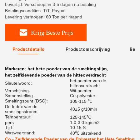
Levertijd: Verscheept in 3-5 dagen na betaling
Betalingscondities: T/T, Paypal
Levering vermogen: 60 Ton per maand
Krijg Beste Prijs
Productdetails
Productomschrijving
Beoo
R
Markeren:
het hete poeder van de smeltingslijm
,
het zelfklevende poeder van de hitteoverdracht
het poeder van de
Sleutelwoord:
hitteoverdracht
Verschijning:
Wit poeder
Samenstelling:
Co-polyester
Smeltingspunt (DSC):
105-115 ℃
De Index van de
40±5 g/10min
smeltingsstroom:
Temperatuur:
125-145℃
pers:
1.0-3.0 kg/cm2
Tijd:
10-15 S
Wasweerstand:
40℃ uitstekend
Co - Zelfklevende Poeder van de Polyester het Hete Smelting