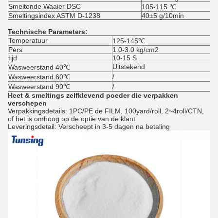
Smeltende Waaier DSC
105-115 ℃
Smeltingsindex ASTM D-1238
40±5 g/10min
Technische Parameters:
Temperatuur
125-145℃
Pers
1.0-3.0 kg/cm2
tijd
10-15 S
Uitstekend
Wasweerstand 40℃
/
Wasweerstand 60℃
/
Wasweerstand 90℃
Heet & smeltings zelfklevend poeder die verpakken
verschepen
Verpakkingsdetails: 1PC/PE de FILM, 100yard/roll, 2~4roll/CTN,
of het is omhoog op de optie van de klant
Leveringsdetail: Verscheept in 3-5 dagen na betaling