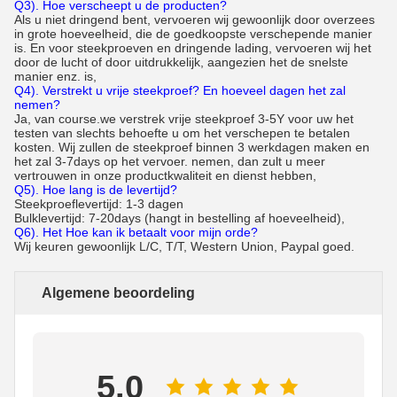
Q3). Hoe verscheept u de producten?
Als u niet dringend bent, vervoeren wij gewoonlijk door overzees
in grote hoeveelheid, die de goedkoopste verschepende manier
is. En voor steekproeven en dringende lading, vervoeren wij het
door de lucht of door uitdrukkelijk, aangezien het de snelste
manier enz. is,
Q4). Verstrekt u vrije steekproef? En hoeveel dagen het zal
nemen?
Ja, van course.we verstrek vrije steekproef 3-5Y voor uw het
testen van slechts behoefte u om het verschepen te betalen
kosten. Wij zullen de steekproef binnen 3 werkdagen maken en
het zal 3-7days op het vervoer. nemen, dan zult u meer
vertrouwen in onze productkwaliteit en dienst hebben,
Q5). Hoe lang is de levertijd?
Steekproeflevertijd: 1-3 dagen
Bulklevertijd: 7-20days (hangt in bestelling af hoeveelheid),
Q6). Het Hoe kan ik betaalt voor mijn orde?
Wij keuren gewoonlijk L/C, T/T, Western Union, Paypal goed.
Algemene beoordeling
5.0