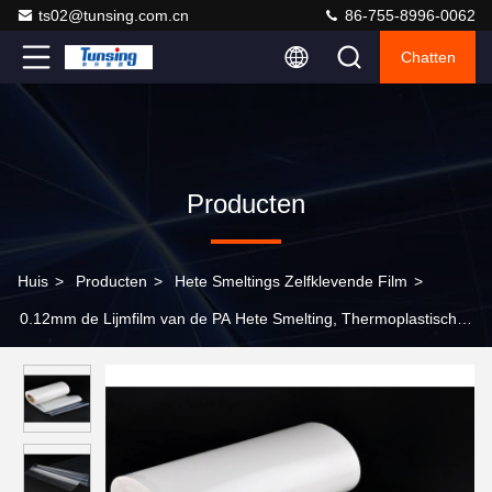
ts02@tunsing.com.cn
86-755-8996-0062
Chatten
Producten
Huis
>
Producten
>
Hete Smeltings Zelfklevende Film
>
0.12mm de Lijmfilm van de PA Hete Smelting, Thermoplastische
Nylon Hete Smeltings Zelfklevende Bladen voor Stof