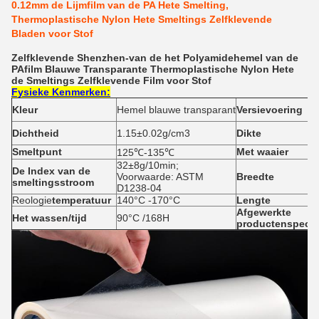
0.12mm de Lijmfilm van de PA Hete Smelting,
Thermoplastische Nylon Hete Smeltings Zelfklevende
Bladen voor Stof
Zelfklevende Shenzhen-van de het Polyamidehemel van de
PAfilm Blauwe Transparante Thermoplastische Nylon Hete
de Smeltings Zelfklevende Film voor Stof
Fysieke Kenmerken:
Kleur
Hemel blauwe transparant
Versievoering
Dichtheid
1.15±0.02g/cm3
Dikte
Smeltpunt
Met waaier
125℃-135℃
32±8g/10min;
De Index van de
Voorwaarde: ASTM
Breedte
smeltingsstroom
D1238-04
Reologie
temperatuur
140°C -170°C
Lengte
Afgewerkte
Het wassen/tijd
90°C /168H
productenspecifi