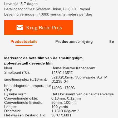
Levertijd: 5-7 dagen
Betalingscondities: Western Union, L/C, T/T, Paypal
Levering vermogen: 40000 vierkante meters per dag
Krijg Beste Prijs
Productdetails
Productomschrijving
Beoo
R
Markeren:
de hete film van de smeltingslijm
,
polyester zelfklevende film
kleur:
Hemel blauwe transparant
Smeltpunt (°C):
125℃-135℃
32±8g/10min; Voorwaarde: ASTM
smeltingsindex (g/10min):
D1238-04
hete dringende temperatuur
140°C -170°C
(°C):
Fysieke vorm:
Het Document van de cellofaanversie
Conventionele dikte:
0.10mm, 0.12mm
Conventionele Breedte:
50mm, 100mm
Lengte:
100 yards
Dichtheid:
1.15±0.02g/cm ³
Het wassen Bestand Tijd:
90°C /168H