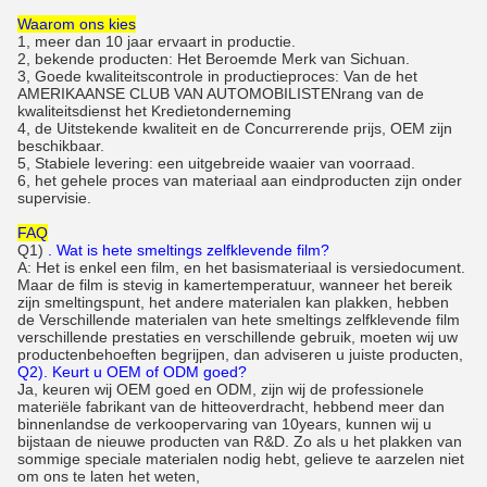
Waarom ons kies
1, meer dan 10 jaar ervaart in productie.
2, bekende producten: Het Beroemde Merk van Sichuan.
3, Goede kwaliteitscontrole in productieproces: Van de het
AMERIKAANSE CLUB VAN AUTOMOBILISTENrang van de
kwaliteitsdienst het Kredietonderneming
4, de Uitstekende kwaliteit en de Concurrerende prijs, OEM zijn
beschikbaar.
5, Stabiele levering: een uitgebreide waaier van voorraad.
6, het gehele proces van materiaal aan eindproducten zijn onder
supervisie.
FAQ
Q1)
. Wat is hete smeltings zelfklevende film?
A: Het is enkel een film, en het basismateriaal is versiedocument.
Maar de film is stevig in kamertemperatuur, wanneer het bereik
zijn smeltingspunt, het andere materialen kan plakken, hebben
de Verschillende materialen van hete smeltings zelfklevende film
verschillende prestaties en verschillende gebruik, moeten wij uw
productenbehoeften begrijpen, dan adviseren u juiste producten,
Q2). Keurt u OEM of ODM goed?
Ja, keuren wij OEM goed en ODM, zijn wij de professionele
materiële fabrikant van de hitteoverdracht, hebbend meer dan
binnenlandse de verkoopervaring van 10years, kunnen wij u
bijstaan de nieuwe producten van R&D. Zo als u het plakken van
sommige speciale materialen nodig hebt, gelieve te aarzelen niet
om ons te laten het weten,