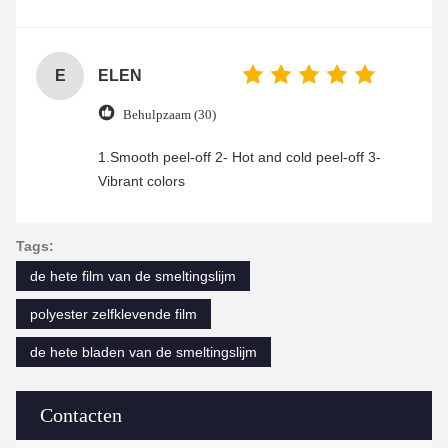
was friendly and efficient, ensuring a smooth and
enjoyable shopping experience.
E
ELEN
Behulpzaam (30)
1.Smooth peel-off 2- Hot and cold peel-off 3-
Vibrant colors
Tags:
de hete film van de smeltingslijm
polyester zelfklevende film
de hete bladen van de smeltingslijm
Contacten