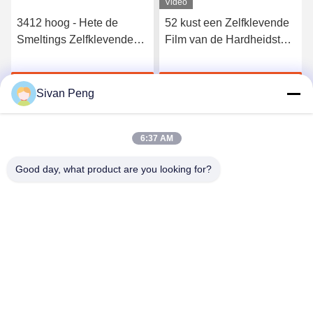
Video
3412 hoog - Hete de
52 kust een Zelfklevende
Smeltings Zelfklevende
Film van de Hardheidstpu
Film van het kwaliteits
Hete Smelting voor
Elastische Polyurethaan
Naadloos Ondergoed
Krijg Beste Prijs
Krijg Beste Prijs
Sivan Peng
6:37 AM
Good day, what product are you looking for?
Shenzhen Tunsing Plastic Products Co., Ltd.
ts02@tunsing.com.cn
86-755-8996-0062
Tunsings Industriezone, het dorp van Nr 28 Xiatian,
Longtian-straat, Pingshan-District, Shenzhen-Stad, de
Provincie van Guangdong, China