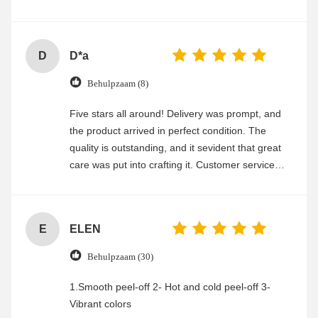
experience
D
D*a
Behulpzaam (8)
Five stars all around! Delivery was prompt, and
the product arrived in perfect condition. The
quality is outstanding, and it sevident that great
care was put into crafting it. Customer service
was friendly and efficient, ensuring a smooth and
enjoyable shopping experience.
E
ELEN
Behulpzaam (30)
1.Smooth peel-off 2- Hot and cold peel-off 3-
Vibrant colors