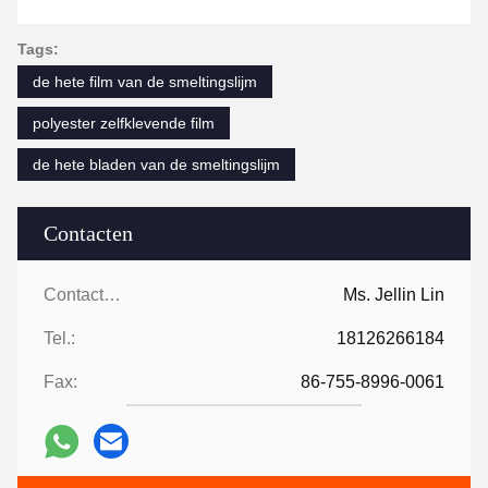
Tags:
de hete film van de smeltingslijm
polyester zelfklevende film
de hete bladen van de smeltingslijm
Contacten
Contacten:
Ms. Jellin Lin
Tel.:
18126266184
Fax:
86-755-8996-0061