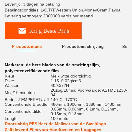
Levertijd: 3 dagen na betaling
Betalingscondities: L/C,T/T,Western Union,MoneyGram,Paypal
Levering vermogen: 3000000 yards per maand
Krijg Beste Prijs
Productdetails
Productomschrijving
Beoo
R
Markeren:
de hete bladen van de smeltingslijm
,
polyester zelfklevende film
Kleur:
Melk witte doorzichtig
Dikte:
1.15±0.02g/cm3
Wassen:
40°C/72H
20±5g/10min; Voorwaarde: ASTMD1238-
Mi g/10 minuten:
04
BedrijfsTEMPERATUUR:
140°C -170°C
Conventionele Breedte:
480mm, 1000mm, 1380mm, 1480mm
0.05mm, 0.08mm, 0.1mm, 0.12mm,
Conventionele dikte:
0.15mm, 0.18mm
Lengte:
100 meter
Doorzichtig PES Heet de Melkwit van de Smeltings
Zelfklevend Film voor Handtassen en Luggages