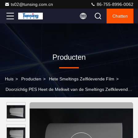
ts02@tunsing.com.cn
86-755-8996-0062
Chatten
Producten
Huis
>
Producten
>
Hete Smeltings Zelfklevende Film
>
Doorzichtig PES Heet de Melkwit van de Smeltings Zelfklevend
Film voor Handtassen en Luggages