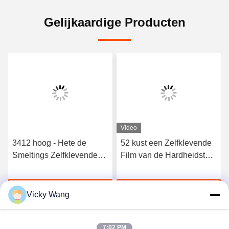
Gelijkaardige Producten
Video
3412 hoog - Hete de
52 kust een Zelfklevende
Smeltings Zelfklevende
Film van de Hardheidstpu
Film van het kwaliteits
Hete Smelting voor
Elastische Polyurethaan
Naadloos Ondergoed
Krijg Beste Prijs
Krijg Beste Prijs
Vicky Wang
7:02 PM