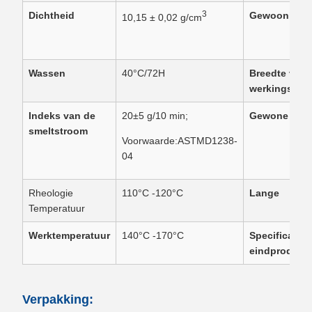
3
Dichtheid
Gewoonlijke 
10,15 ± 0,02 g/cm
Wassen
40°C/72H
Breedte van 
werkingssfee
Indeks van de
20±5 g/10 min;
Gewone bree
smeltstroom
Voorwaarde:ASTMD1238-
04
Rheologie
110°C -120°C
Lange
Temperatuur
Werktemperatuur
140°C -170°C
Specificatie 
eindproduct
Verpakking: