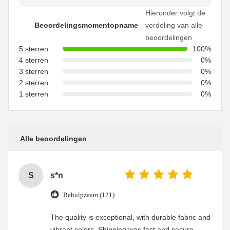
Hieronder volgt de
Beoordelingsmomentopname
verdeling van alle
beoordelingen
5 sterren
100%
4 sterren
0%
3 sterren
0%
2 sterren
0%
1 sterren
0%
Alle beoordelingen
S
s*n
Behulpzaam (121)
The quality is exceptional, with durable fabric and
vibrant colors. Shipping was fast and secure,