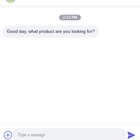
2:23 PM
Good day, what product are you looking for?
Shenzhen Tunsing Plastic Products Co., Ltd.
ts02@tunsing.com.cn
86-755-8996-0062
Tunsings Industriezone, het dorp van Nr 28 Xiatian,
Longtian-straat, Pingshan-District, Shenzhen-Stad, de
Provincie van Guangdong, China
De Goede Kwaliteit van China Hete Smeltings Zelfklevende
Film Leverancier. Copyright © 2018-2026 Shenzhen Tunsing
Plastic Products Co., Ltd. . Alle rechten voorbehoudena.