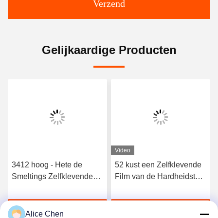
Verzend
Gelijkaardige Producten
Video
3412 hoog - Hete de
52 kust een Zelfklevende
Smeltings Zelfklevende
Film van de Hardheidstpu
Film van het kwaliteits
Hete Smelting voor
Elastische Polyurethaan
Naadloos Ondergoed
Krijg Beste Prijs
Krijg Beste Prijs
Alice Chen