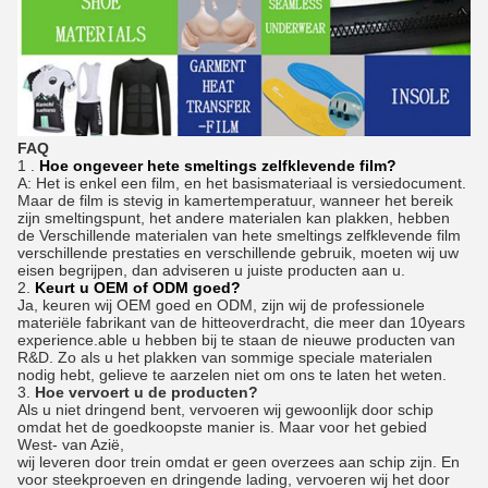
FAQ
1 .
Hoe ongeveer hete smeltings zelfklevende film?
A: Het is enkel een film, en het basismateriaal is versiedocument.
Maar de film is stevig in kamertemperatuur, wanneer het bereik
zijn smeltingspunt, het andere materialen kan plakken, hebben
de Verschillende materialen van hete smeltings zelfklevende film
verschillende prestaties en verschillende gebruik, moeten wij uw
eisen begrijpen, dan adviseren u juiste producten aan u.
2.
Keurt u OEM of ODM goed?
Ja, keuren wij OEM goed en ODM, zijn wij de professionele
materiële fabrikant van de hitteoverdracht, die meer dan 10years
experience.able u hebben bij te staan de nieuwe producten van
R&D. Zo als u het plakken van sommige speciale materialen
nodig hebt, gelieve te aarzelen niet om ons te laten het weten.
3.
Hoe vervoert u de producten?
Als u niet dringend bent, vervoeren wij gewoonlijk door schip
omdat het de goedkoopste manier is. Maar voor het gebied
West- van Azië,
wij leveren door trein omdat er geen overzees aan schip zijn. En
voor steekproeven en dringende lading, vervoeren wij het door