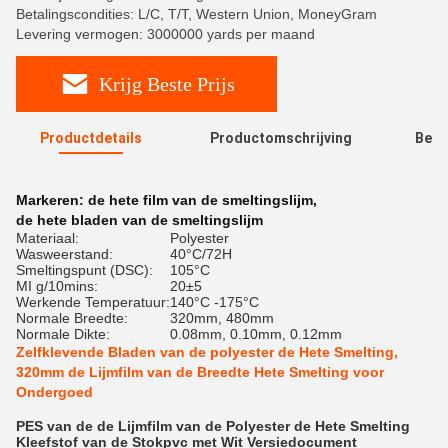
Betalingscondities: L/C, T/T, Western Union, MoneyGram
Levering vermogen: 3000000 yards per maand
Krijg Beste Prijs
Productdetails
Productomschrijving
Beoo
R
Markeren:
de hete film van de smeltingslijm
,
de hete bladen van de smeltingslijm
Materiaal:
Polyester
Wasweerstand:
40°C/72H
Smeltingspunt (DSC):
105°C
MI g/10mins:
20±5
Werkende Temperatuur:
140°C -175°C
Normale Breedte:
320mm, 480mm
Normale Dikte:
0.08mm, 0.10mm, 0.12mm
Zelfklevende Bladen van de polyester de Hete Smelting,
320mm de Lijmfilm van de Breedte Hete Smelting voor
Ondergoed
PES van de de Lijmfilm van de Polyester de Hete Smelting
Kleefstof van de Stokpvc met Wit Versiedocument