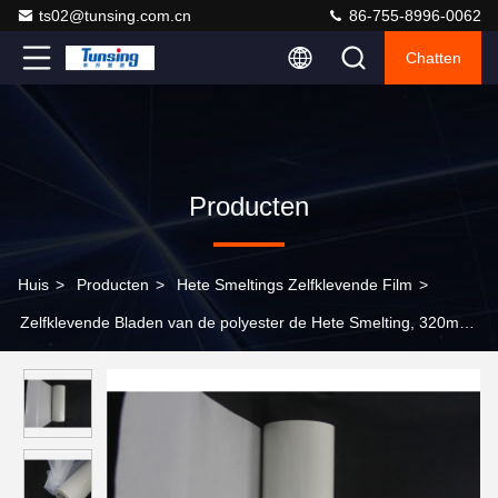
ts02@tunsing.com.cn
86-755-8996-0062
Chatten
Producten
Huis
>
Producten
>
Hete Smeltings Zelfklevende Film
>
Zelfklevende Bladen van de polyester de Hete Smelting, 320mm
de Lijmfilm van de Breedte Hete Smelting voor Ondergoed