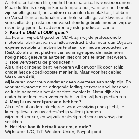
A: Het is enkel een film, en het basismateriaal is versiedocument.
Maar de film is stevig in kamertemperatuur, wanneer het bereik
zijn smeltingspunt, het andere materialen kan plakken, hebben
de Verschillende materialen van hete smeltings zelfklevende film
verschillende prestaties en verschillende gebruik, moeten wij uw
eisen begrijpen, dan adviseren u juiste producten aan u.
2.
Keurt u OEM of ODM goed?
Ja, keuren wij OEM goed en ODM, zijn wij de professionele
materiële fabrikant van de hitteoverdracht, die meer dan 10years
experience.able u hebben bij te staan de nieuwe producten van
R&D. Zo als u het plakken van sommige speciale materialen
nodig hebt, gelieve te aarzelen niet om ons te laten het weten.
3.
Hoe vervoert u de producten?
Als u niet dringend bent, vervoeren wij gewoonlijk door schip
omdat het de goedkoopste manier is. Maar voor het gebied
West- van Azië,
wij leveren door trein omdat er geen overzees aan schip zijn. En
voor steekproeven en dringende lading, vervoeren wij het door
de lucht aangezien het de snelste manier is. Natuurlijk als u
ander beter idee over vervoer hebt, zullen wij het goedkeuren.
4.
Mag ik uw steekproeven hebben?
Als u één of andere steekproef voor verwijzing nodig hebt, te
laten gelieve ons uw adres/schip volledig kennen
wijze met koerier, en wij zullen steekproef voor uw verwijzing
schikken.
5.
Het Hoe kan ik betaalt voor mijn orde?
Wij keuren L/C, T/T, Western Union, Paypal goed