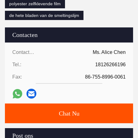
polyester zelfklevende film
de hete bladen van de smeltingslijm
Contacten
Contacten:
Ms. Alice Chen
Tel.:
18126266196
Fax:
86-755-8996-0061
Chat Nu
Post ons