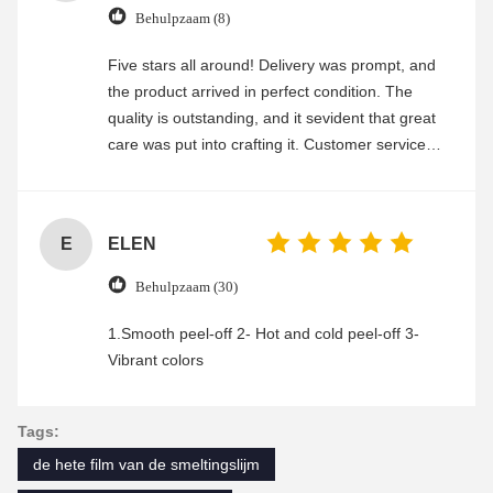
Behulpzaam (8)
Five stars all around! Delivery was prompt, and
the product arrived in perfect condition. The
quality is outstanding, and it sevident that great
care was put into crafting it. Customer service
was friendly and efficient, ensuring a smooth and
enjoyable shopping experience.
E
ELEN
Behulpzaam (30)
1.Smooth peel-off 2- Hot and cold peel-off 3-
Vibrant colors
Tags:
de hete film van de smeltingslijm