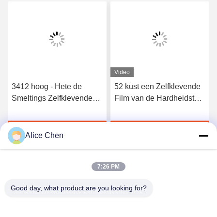
Video
3412 hoog - Hete de
52 kust een Zelfklevende
Smeltings Zelfklevende
Film van de Hardheidstpu
Film van het kwaliteits
Hete Smelting voor
Elastische Polyurethaan
Naadloos Ondergoed
Krijg Beste Prijs
Krijg Beste Prijs
Alice Chen
7:26 PM
Good day, what product are you looking for?
Shenzhen Tunsing Plastic Products Co., Ltd.