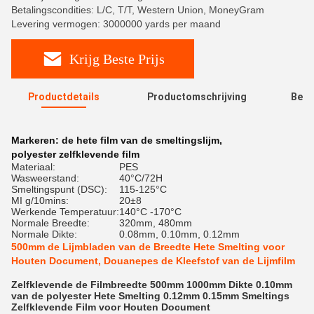
Betalingscondities: L/C, T/T, Western Union, MoneyGram
Levering vermogen: 3000000 yards per maand
Krijg Beste Prijs
Productdetails
Productomschrijving
Beoo
R
Markeren:
de hete film van de smeltingslijm
,
polyester zelfklevende film
Materiaal:
PES
Wasweerstand:
40°C/72H
Smeltingspunt (DSC):
115-125°C
MI g/10mins:
20±8
Werkende Temperatuur:
140°C -170°C
Normale Breedte:
320mm, 480mm
Normale Dikte:
0.08mm, 0.10mm, 0.12mm
500mm de Lijmbladen van de Breedte Hete Smelting voor
Houten Document, Douanepes de Kleefstof van de Lijmfilm
Zelfklevende de Filmbreedte 500mm 1000mm Dikte 0.10mm
van de polyester Hete Smelting 0.12mm 0.15mm Smeltings
Zelfklevende Film voor Houten Document