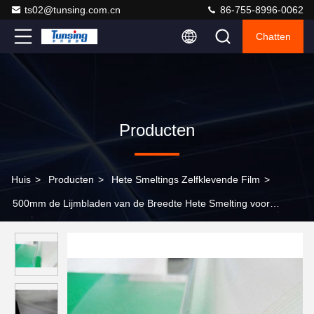
ts02@tunsing.com.cn
86-755-8996-0062
Chatten
Producten
Huis
>
Producten
>
Hete Smeltings Zelfklevende Film
>
500mm de Lijmbladen van de Breedte Hete Smelting voor
Houten Document, Douanepes de Kleefstof van de Lijmfilm