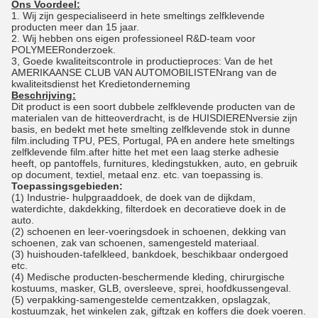
Ons Voordeel:
1. Wij zijn gespecialiseerd in hete smeltings zelfklevende
producten meer dan 15 jaar.
2. Wij hebben ons eigen professioneel R&D-team voor
POLYMEERonderzoek.
3, Goede kwaliteitscontrole in productieproces: Van de het
AMERIKAANSE CLUB VAN AUTOMOBILISTENrang van de
kwaliteitsdienst het Kredietonderneming
Beschrijving:
Dit product is een soort dubbele zelfklevende producten van de
materialen van de hitteoverdracht, is de HUISDIERENversie zijn
basis, en bedekt met hete smelting zelfklevende stok in dunne
film.including TPU, PES, Portugal, PA en andere hete smeltings
zelfklevende film.after hitte het met een laag sterke adhesie
heeft, op pantoffels, furnitures, kledingstukken, auto, en gebruik
op document, textiel, metaal enz. etc. van toepassing is.
Toepassingsgebieden:
(1) Industrie- hulpgraaddoek, de doek van de dijkdam,
waterdichte, dakdekking, filterdoek en decoratieve doek in de
auto.
(2) schoenen en leer-voeringsdoek in schoenen, dekking van
schoenen, zak van schoenen, samengesteld materiaal.
(3) huishouden-tafelkleed, bankdoek, beschikbaar ondergoed
etc.
(4) Medische producten-beschermende kleding, chirurgische
kostuums, masker, GLB, oversleeve, sprei, hoofdkussengeval.
(5) verpakking-samengestelde cementzakken, opslagzak,
kostuumzak, het winkelen zak, giftzak en koffers die doek voeren.