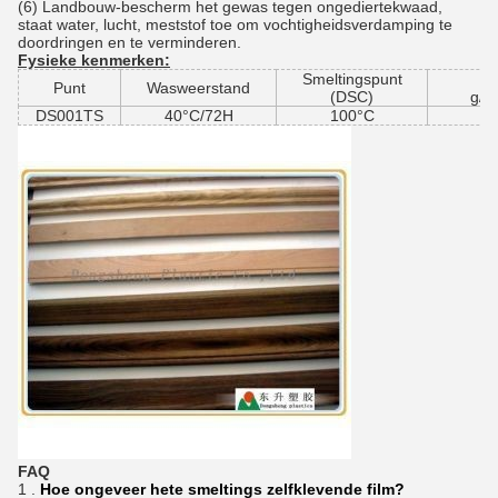
(6) Landbouw-bescherm het gewas tegen ongediertekwaad,
staat water, lucht, meststof toe om vochtigheidsverdamping te
doordringen en te verminderen.
Fysieke kenmerken:
Smeltingspunt
Punt
Wasweerstand
(DSC)
g/1
DS001TS
40°C/72H
100°C
2
FAQ
1 .
Hoe ongeveer hete smeltings zelfklevende film?