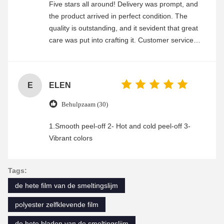
Five stars all around! Delivery was prompt, and
the product arrived in perfect condition. The
quality is outstanding, and it sevident that great
care was put into crafting it. Customer service
was friendly and efficient, ensuring a smooth and
enjoyable shopping experience.
E
ELEN
Behulpzaam (30)
1.Smooth peel-off 2- Hot and cold peel-off 3-
Vibrant colors
Tags:
de hete film van de smeltingslijm
polyester zelfklevende film
de hete bladen van de smeltingslijm