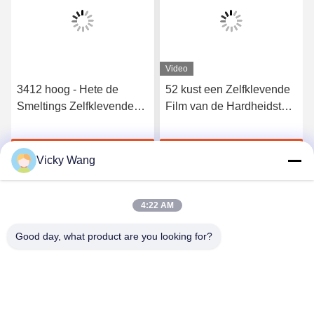
Video
3412 hoog - Hete de
52 kust een Zelfklevende
Smeltings Zelfklevende
Film van de Hardheidstpu
Film van het kwaliteits
Hete Smelting voor
Elastische Polyurethaan
Naadloos Ondergoed
Krijg Beste Prijs
Krijg Beste Prijs
Vicky Wang
4:22 AM
Good day, what product are you looking for?
Shenzhen Tunsing Plastic Products Co., Ltd.
ts02@tunsing.com.cn