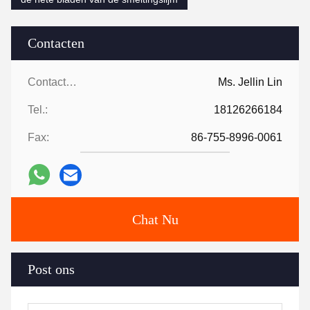
Contacten
Contacten:
Ms. Jellin Lin
Tel.:
18126266184
Fax:
86-755-8996-0061
Chat Nu
Post ons