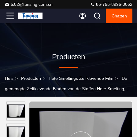
ts02@tunsing.com.cn
86-755-8996-0062
Chatten
Producten
Huis
>
Producten
>
Hete Smeltings Zelfklevende Film
>
De
gemengde Zelfklevende Bladen van de Stoffen Hete Smelting,
Witte Polyester Zelfklevende Film het Schoonmaken Weerstand