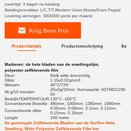
Levertijd: 3 dagen na betaling
Betalingscondities: L/C,T/T,Western Union,MoneyGram,Paypal
Levering vermogen: 3000000 yards per maand
Krijg Beste Prijs
Productdetails
Productomschrijving
Beoo
R
Markeren:
de hete bladen van de smeltingslijm
,
polyester zelfklevende film
Kleur:
Melk witte doorzichtig
Dikte:
1.15±0.02g/cm3
Wassen:
40°C/72H
20±5g/10min; Voorwaarde: ASTMD1238-
Mi g/10 minuten:
04
BedrijfsTEMPERATUUR:
130°C -160°C
Conventionele Breedte:
480mm, 1000mm, 1380mm, 1480mm
0.05mm, 0.08mm, 0.1mm, 0.12mm,
Conventionele dikte:
0.15mm, 0.18mm
Lengte:
100 meter
De gemengde Zelfklevende Bladen van de Stoffen Hete
Smelting, Witte Polyester Zelfklevende Film het