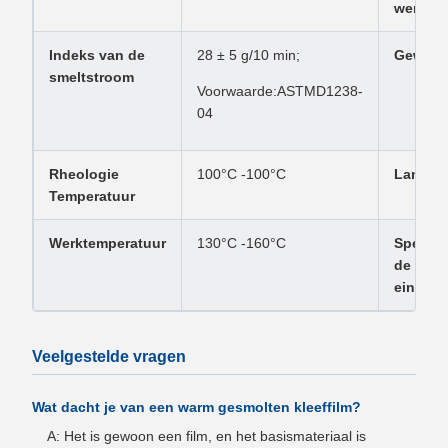
werking
Indeks van de
28 ± 5 g/10 min;
Gewone
smeltstroom
Voorwaarde:ASTMD1238-
04
Rheologie
100°C -100°C
Lange
Temperatuur
Werktemperatuur
130°C -160°C
Specifi
de
eindpr
Veelgestelde vragen
Wat dacht je van een warm gesmolten kleeffilm?
A: Het is gewoon een film, en het basismateriaal is