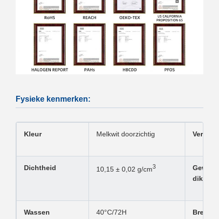
Fysieke kenmerken:
Kleur
Melkwit doorzichtig
Verwijde
3
Dichtheid
Gewoon
10,15 ± 0,02 g/cm
dikte
Wassen
40°C/72H
Breedte