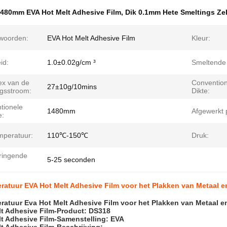
480mm EVA Hot Melt Adhesive Film
,
Dik 0.1mm Hete Smeltings Ze
lwoorden:
EVA Hot Melt Adhesive Film
Kleur:
id:
1.0±0.02g/cm ³
Smeltende
ex van de
Convention
27±10g/10mins
ngsstroom:
Dikte:
tionele
1480mm
Afgewerkt 
e:
mperatuur:
110℃-150℃
Druk:
ringende
5-25 seconden
atuur EVA Hot Melt Adhesive Film voor het Plakken van Metaal e
atuur Eva Hot Melt Adhesive Film voor het Plakken van Metaal e
t Adhesive Film-Product: DS318
t Adhesive Film-Samenstelling: EVA