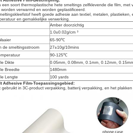
t Adhesive Film-Beschrijving:
is een soort thermoplastische hete smeltings zelfklevende die film, me
k worden verwarmd en worden geplastificeerd.
eltingskleefstof heeft goede adhesie aan textiel, metalen, plastieken,
peratuur en gemakkelijke verwerking.
Amber doorzichtig
1.0±0.02g/cm ³
Waaier
65-90℃
n de smeltingsstroom
27±10g/10mins
temperatuur
90-125℃
le Dikte
0.05mm, 0.08mm, 0.1mm, 0.12mm, 0.15m
le Breedte
1480mm
le Lengte
100 yards
lt Adhesive Film-Toepassingsgebied:
gebruikt in 3C-product verpakking, batterij verpakking, en het plakk