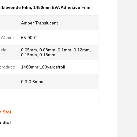
lfklevende Film
,
1480mm EVA Adhesive Film
Amber Translucent
 Waaier:
65-90℃
ele
0.05mm, 0.08mm, 0.1mm, 0.12mm,
0.15mm, 0.18mm
product:
1480mm*100yards/roll
0.3-0.6mpa
n Stof
n Stof