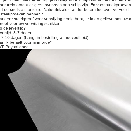
ringend bent, vervoeren wij gewoonlijk door schip omdat het de goedko
door trein omdat er geen overzees aan schip zijn. En voor steekproeven
t de snelste manier is. Natuurlijk als u ander beter idee over vervoer h
w steekproeven hebben?
 andere steekproef voor verwijzing nodig hebt, te laten gelieve ons uw a
proef voor uw verwijzing schikken.
s de levertijd?
vertijd: 3-7 dagen
d: 7-10 dagen (hangt in bestelling af hoeveelheid)
an ik betaalt voor mijn orde?
/T, Paypal goed.