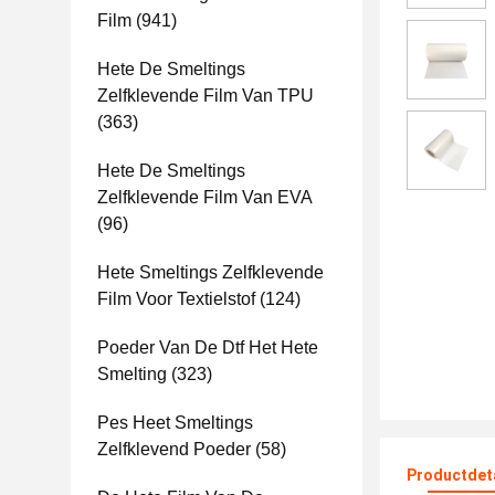
Film
(941)
Hete De Smeltings
Zelfklevende Film Van TPU
(363)
Hete De Smeltings
Zelfklevende Film Van EVA
(96)
Hete Smeltings Zelfklevende
Film Voor Textielstof
(124)
Poeder Van De Dtf Het Hete
Smelting
(323)
Pes Heet Smeltings
Zelfklevend Poeder
(58)
Productdet