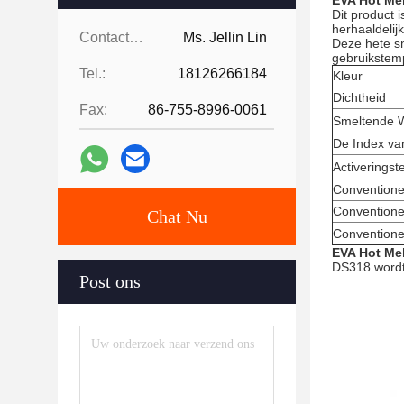
EVA Hot Mel
Dit product 
herhaaldelij
Contacten:
Ms. Jellin Lin
Deze hete sm
gebruikstem
Tel.:
18126266184
Kleur
Dichtheid
Fax:
86-755-8996-0061
Smeltende 
De Index va
Activerings
Conventione
Conventione
Chat Nu
Conventione
EVA Hot Me
DS318 wordt 
Post ons