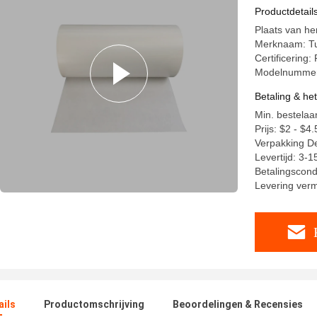
Productdetail
Plaats van he
Merknaam: T
Certificerin
Modelnummer
Betaling & he
Min. bestelaa
Prijs: $2 - $4.
Verpakking Det
Levertijd: 3-
Betalingscond
Levering ver
ails
Productomschrijving
Beoordelingen & Recensies