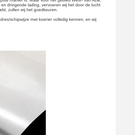
opste manier is. Maar voor het gebied West- van Azië,
 en dringende lading, vervoeren wij het door de lucht
ebt, zullen wij het goedkeuren.
dres/schipwijze met koerier volledig kennen, en wij