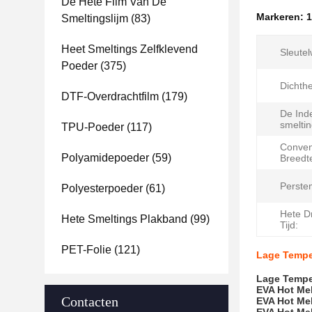
De Hete Film Van De
Markeren:
1
Smeltingslijm
(83)
Heet Smeltings Zelfklevend
Sleute
Poeder
(375)
Dichthe
DTF-Overdrachtfilm
(179)
De Ind
smelti
TPU-Poeder
(117)
Conven
Polyamidepoeder
(59)
Breedt
Perste
Polyesterpoeder
(61)
Hete D
Hete Smeltings Plakband
(99)
Tijd:
PET-Folie
(121)
Lage Temper
Lage Temper
EVA Hot Mel
Contacten
EVA Hot Mel