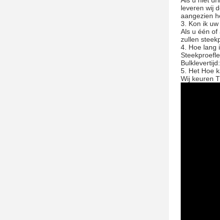
Als u niet d
leveren wij 
aangezien he
3. Kon ik u
Als u één of
zullen steek
4. Hoe lang i
Steekproefle
Bulklevertij
5. Het Hoe k
Wij keuren T