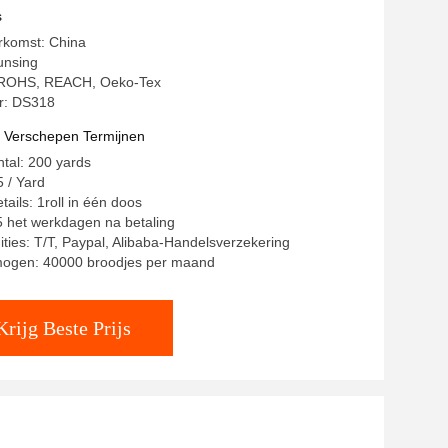
s
rkomst: China
unsing
g: ROHS, REACH, Oeko-Tex
: DS318
t Verschepen Termijnen
ntal: 200 yards
5 / Yard
ails: 1roll in één doos
15 het werkdagen na betaling
ities: T/T, Paypal, Alibaba-Handelsverzekering
mogen: 40000 broodjes per maand
Krijg Beste Prijs