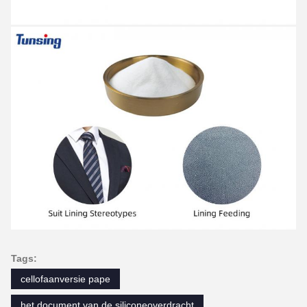
Tags:
cellofaanversie pape
het document van de siliconeoverdracht