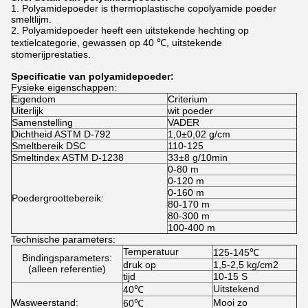
1. Polyamidepoeder
is thermoplastische copolyamide poeder
smeltlijm.
2. Polyamidepoeder heeft een uitstekende hechting op
textielcategorie, gewassen op 40 ℃, uitstekende
stomerijprestaties.
Specificatie van polyamidepoeder:
Fysieke eigenschappen:
Eigendom
Criterium
Uiterlijk
wit poeder
Samenstelling
VADER
Dichtheid ASTM D-792
1,0±0,02 g/cm
Smeltbereik DSC
110-125
Smeltindex ASTM D-1238
33±8 g/10min
0-80 m
0-120 m
0-160 m
Poedergroottebereik:
80-170 m
80-300 m
100-400 m
Technische parameters:
Temperatuur
125-145℃
Bindingsparameters:
druk op
1,5-2,5 kg/cm2
(alleen referentie)
tijd
10-15 S
Uitstekend
40℃
Wasweerstand:
Mooi zo
60℃