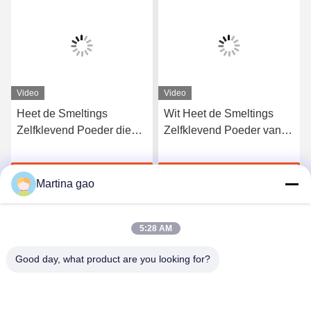
Video
Video
Heet de Smeltings
Wit Heet de Smeltings
Zelfklevend Poeder die
Zelfklevend Poeder van
van het PApolyamide
het Polyamidepoeder DTF
Bestand 90 Graad voor
voor Digitale Printer
Krijg Beste Prijs
Krijg Beste Prijs
Stof wassen
Martina gao
5:28 AM
Good day, what product are you looking for?
Shenzhen Tunsing Plastic Products Co., Ltd.
ts02@tunsing.com.cn