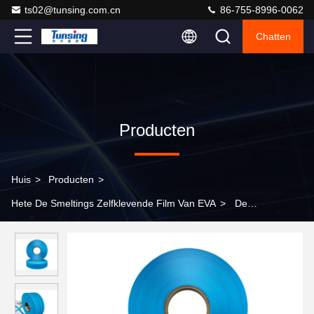
ts02@tunsing.com.cn
86-755-8996-0062
Chatten
Producten
Huis
>
Producten
>
Hete De Smeltings Zelfklevende Film Van EVA
>
De
gelamineerde van de de Smeltings Zelfklevende Film van EVA
Hete Naad die van de de Lage Temperatuurhitte Pu-Deklaag
verzegelen