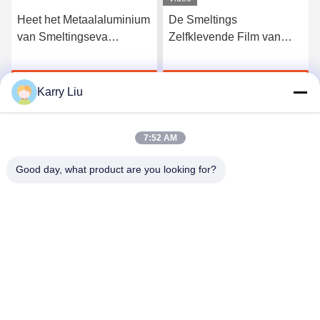
Heet het Metaalaluminium
De Smeltings
van Smeltingseva
Zelfklevende Film van
adhesive film for
lage Temperatuureva
embroidery
double sided tape hot voor
Krijg Beste Prijs
Krijg Beste Prijs
Aluminiumblad
Karry Liu
7:52 AM
Good day, what product are you looking for?
Shenzhen Tunsing Plastic Products Co., Ltd.
ts02@tunsing.com.cn
86-755-8996-0062
Tunsings Industriezone, het dorp van Nr 28 Xiatian,
Longtian-straat, Pingshan-District, Shenzhen-Stad, de
Provincie van Guangdong, China