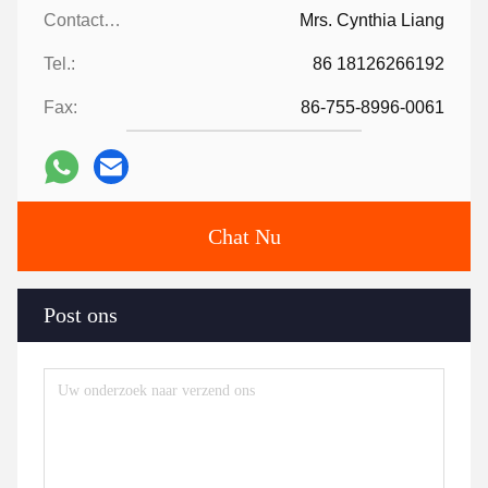
Contacten:
Mrs. Cynthia Liang
Tel.:
86 18126266192
Fax:
86-755-8996-0061
Chat Nu
Post ons