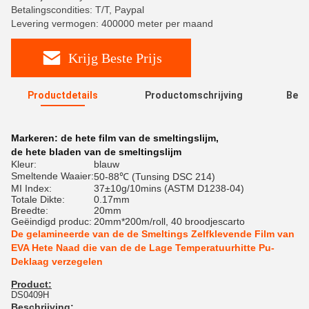
Betalingscondities: T/T, Paypal
Levering vermogen: 400000 meter per maand
Krijg Beste Prijs
Productdetails
Productomschrijving
Beoo
R
Markeren:
de hete film van de smeltingslijm
,
de hete bladen van de smeltingslijm
Kleur:
blauw
Smeltende Waaier:
50-88℃ (Tunsing DSC 214)
MI Index:
37±10g/10mins (ASTM D1238-04)
Totale Dikte:
0.17mm
Breedte:
20mm
Geëindigd produc:
20mm*200m/roll, 40 broodjescarto
De gelamineerde van de de Smeltings Zelfklevende Film van
EVA Hete Naad die van de de Lage Temperatuurhitte Pu-
Deklaag verzegelen
Product:
DS0409H
Beschrijving: