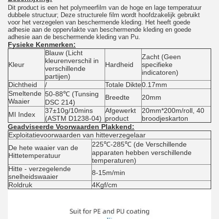
Dit product is een het polymeerfilm van de hoge en lage temperatuur
dubbele structuur; Deze structurele film wordt hoofdzakelijk gebruikt
voor het verzegelen van beschermende kleding. Het heeft goede
adhesie aan de oppervlakte van beschermende kleding en goede
adhesie aan de beschermende kleding van Pu.
Fysieke Kenmerken:
Blauw (Licht
Zacht (Geen
kleurenverschil in
Kleur
Hardheid
specifieke
verschillende
indicatoren)
partijen)
Dichtheid
/
Totale Dikte
0.17mm
Smeltende
50-88℃ (Tunsing
Breedte
20mm
Waaier
DSC 214)
37±10g/10mins
Afgewerkt
20mm*200m/roll, 40
MI Index
(ASTM D1238-04)
product
broodjeskarton
Geadviseerde Voorwaarden Plakkend:
Exploitatievoorwaarden van hitteverzegelaar
225℃-285℃ (de Verschillende
De hete waaier van de
apparaten hebben verschillende
Hittetemperatuur
temperaturen)
Hitte - verzegelende
8-15m/min
snelheidswaaier
Roldruk
4Kgf/cm