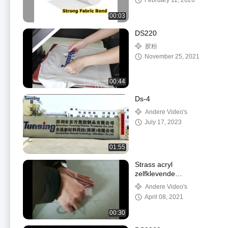
February 11, 2026
00:03
DS220
胶粉
November 25, 2021
00:44
Ds-4
Andere Video's
July 17, 2023
01:55
Strass acryl
zelfklevende
smeltlijmfilm
Andere Video's
drukgevoelige plakband
April 08, 2021
00:30