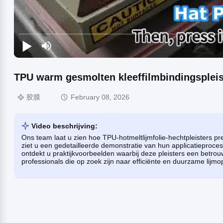
TPU warm gesmolten kleeffilmbindingspleis
胶膜
February 08, 2026
Video beschrijving:
Ons team laat u zien hoe TPU-hotmeltlijmfolie-hechtpleisters pr
ziet u een gedetailleerde demonstratie van hun applicatieproces
ontdekt u praktijkvoorbeelden waarbij deze pleisters een betrouw
professionals die op zoek zijn naar efficiënte en duurzame lijmo