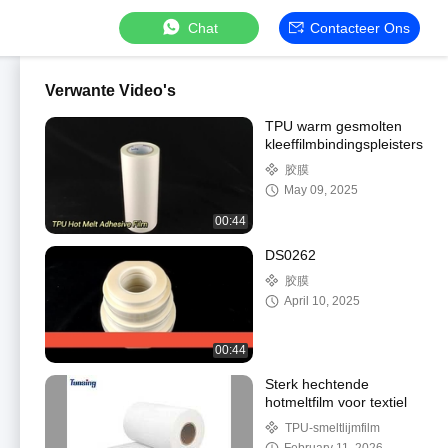
Chat
Contacteer Ons
Verwante Video's
TPU warm gesmolten
kleeffilmbindingspleisters
胶膜
May 09, 2025
00:44
DS0262
胶膜
April 10, 2025
00:44
Sterk hechtende
hotmeltfilm voor textiel
TPU-smeltlijmfilm