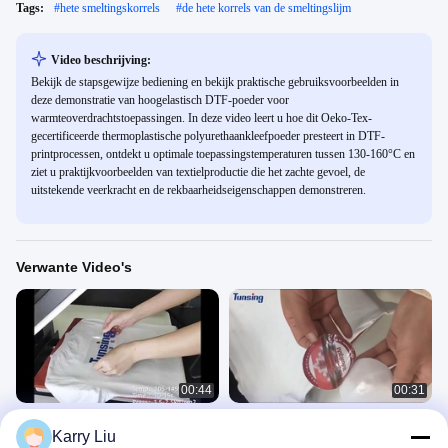
Tags:
#
hete smeltingskorrels
#
de hete korrels van de smeltingslijm
Video beschrijving:
Bekijk de stapsgewijze bediening en bekijk praktische gebruiksvoorbeelden in
deze demonstratie van hoogelastisch DTF-poeder voor
warmteoverdrachtstoepassingen. In deze video leert u hoe dit Oeko-Tex-
gecertificeerde thermoplastische polyurethaankleefpoeder presteert in DTF-
printprocessen, ontdekt u optimale toepassingstemperaturen tussen 130-160°C en
ziet u praktijkvoorbeelden van textielproductie die het zachte gevoel, de
uitstekende veerkracht en de rekbaarheidseigenschappen demonstreren.
Verwante Video's
00:44
00:31
DS220
DS002 smeltlijmfolie voor
Karry Liu
borduurpatch
胶粉