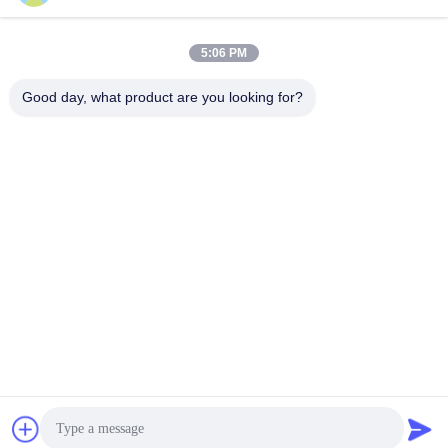
胶膜
November 25, 2021
August 26, 2021
5:06 PM
Good day, what product are you looking for?
00:44
00:28
DS8502 smeltlijmfolie
Tpu Dtf-transferpoeder Warm
smeltpoeder voor het afdrukken van
胶膜
Dtf-t-shirts
胶粉
August 16, 2021
May 26, 2023
00:43
00:46
Heet smelt lijmpoeder
DS8507 smeltlijmfilm voor het
verlijmen van schuim mp4
胶粉
胶膜
August 03, 2020
December 14, 2020