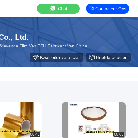
Chat
Contacteer Ons
o., Ltd.
elfklevende Film Van TPU Fabrikant Van China
Kwaliteitsleverancier
Hoofdproducten
00:41
00:03