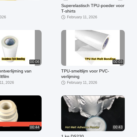
Superelastisch TPU-poeder voor
T-shirts
2026
February 11, 2026
00:06
00:03
ntverlijming van
TPU-smeltlijm voor PVC-
tfilm
verlijming
11, 2026
February 11, 2026
00:44
00:43
1 kg DS220