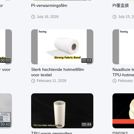
or
PI-verwarmingsfilm
PI覆盖膜
July 16, 2026
July 15, 
00:03
00:03
 voor
Sterk hechtende hotmeltfilm
Naadloze te
voor textiel
TPU-hotmel
February 11, 2026
February 
00:43
00:44
TPU warm gesmolten
DS0262