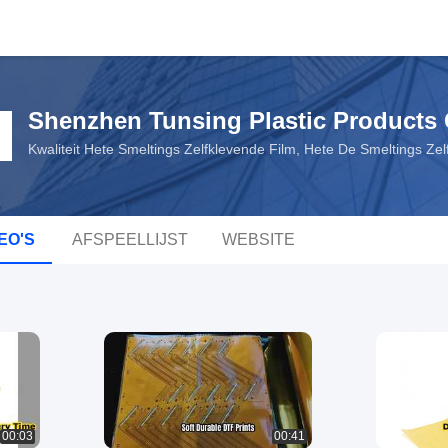
Shenzhen Tunsing Plastic Products C
Kwaliteit Hete Smeltings Zelfklevende Film, Hete De Smeltings Z
EO'S
AFSPEELLIJST
WEBSITE
00:03
00:41