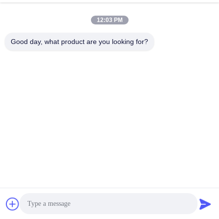
July 16, 2026
November 25, 2021
12:03 PM
Good day, what product are you looking for?
00:30
00:43
Strass acryl zelfklevende
Zwart Heet Smeltings Zelfklevend
smeltlijmfilm drukgevoelige plakband
Poeder
Andere Video's
胶粉
April 08, 2021
April 08, 2021
00:46
00:31
DS1701 PET-transferfilm printfilm
DS019YKL Hotmelt zelfklevende film
voor digitaal printen
voor het heet boren van
strasssteentjes
打印膜
Andere Video's
October 26, 2020
January 28, 2021