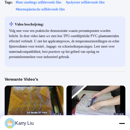
Tags:
#
hete smeltings zelfklevende film
#
polyester zelfklevende film
#
thermoplastische zelfklevende film
Video beschrijving:
Volg mee voor een praktische demonstratie waarin prestatiepunten worden
belicht. In deze video laten we zien hoe TPU-smeltlijmfolie PVC-plaatmaterialen
effectief verbindt. U ziet het applicatieproces, de temperatuurinstellingen en echte
lijmresultaten voor textiel-, bagage- en schoeiseltoepassingen. Leer meer over
materiaalcompatibiliteit, best practices op het gebied van opslag en
prestatiekenmerken voor industrieel gebruik.
Verwante Video's
00:41
00:44
Karry Liu
PI-verwarmingsfilm
DS220
PI膜
胶粉