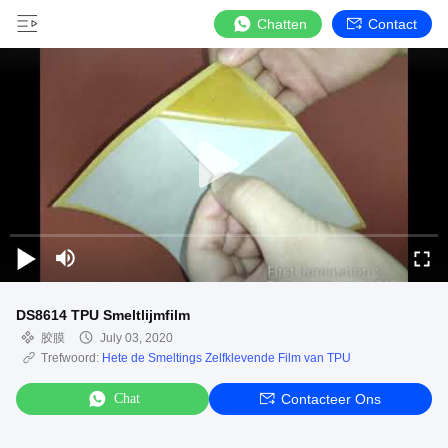
Chatten
Contact
DS8614 TPU Smeltlijmfilm
胶膜
July 03, 2020
Trefwoord:
Hete de Smeltings Zelfklevende Film van TPU
Chat
Contacteer Ons