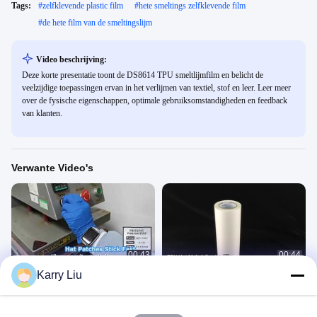
Tags:
#
zelfklevende plastic film
#
hete smeltings zelfklevende film
#
de hete film van de smeltingslijm
Video beschrijving:
Deze korte presentatie toont de DS8614 TPU smeltlijmfilm en belicht de
veelzijdige toepassingen ervan in het verlijmen van textiel, stof en leer. Leer meer
over de fysische eigenschappen, optimale gebruiksomstandigheden en feedback
van klanten.
Verwante Video's
00:43
00:44
Karry Liu
TPU warm gesmolten
TPU warm gesmolten
kleeffilmbindingspleisters
kleeffilmbindingspleisters
胶膜
胶膜
February 08, 2026
May 09, 2025